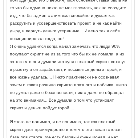
полгода (щас это 3 версия) моя основная ставка была на
то что бы админа никто не мог взломать, как на сеоэдите
итд, что бы админ с этим жил спокойно и думал как
раскрутить и усовершенствовать проект, а не как найти
дыру, и вернуть деньги утерянные... Имено так я себя
позиционировал тогда, но!
Я очень удивился когда начал замечать что люди 90%
покупают скрипт не из за того что бы их не ломали, а из
за того что они думали что купят платный скрипт, воткнут
в розетку и он заработает, и посыпятся деньги горой, и
все жизнь удалась.... Никто практически не осознавал
зачем и какая разница скрипта платного и паблика, никто
не думал даже о безопасности, никто даже не обращал
на это внимания... Все думали о том что установят
скрипт и деньги пойдут горой....
Я этого не понимал, и не понимаю, так как платный
скрипт дает преимущество в том что это некая готовая
база для старта, где есть базовый функционал, и нет