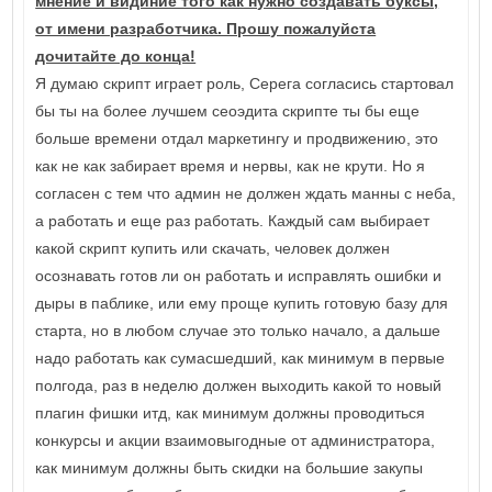
мнение и видиние того как нужно создавать буксы,
от имени разработчика. Прошу пожалуйста
дочитайте до конца!
Я думаю скрипт играет роль, Серега согласись стартовал
бы ты на более лучшем сеоэдита скрипте ты бы еще
больше времени отдал маркетингу и продвижению, это
как не как забирает время и нервы, как не крути. Но я
согласен с тем что админ не должен ждать манны с неба,
а работать и еще раз работать. Каждый сам выбирает
какой скрипт купить или скачать, человек должен
осознавать готов ли он работать и исправлять ошибки и
дыры в паблике, или ему проще купить готовую базу для
старта, но в любом случае это только начало, а дальше
надо работать как сумасшедший, как минимум в первые
полгода, раз в неделю должен выходить какой то новый
плагин фишки итд, как минимум должны проводиться
конкурсы и акции взаимовыгодные от администратора,
как минимум должны быть скидки на большие закупы