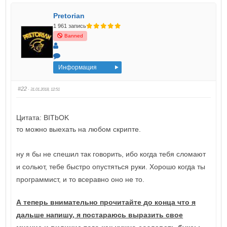
Pretorian
1 961 запись
Banned
Информация
#22
· 31.01.2018, 12:51
Цитата: BITbOK
то можно выехать на любом скрипте.
ну я бы не спешил так говорить, ибо когда тебя сломают
и сольют, тебе быстро опустяться руки. Хорошо когда ты
программист, и то всеравно оно не то.
А теперь внимательно прочитайте до конца что я
дальше напишу, я постараюсь выразить свое