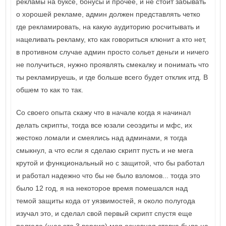
рекламы на буксе, бонусы и прочее, и не стоит забывать
о хорошей рекламе, админ должен представлять четко
где рекламировать, на какую аудиторию росчитывать и
нацеливать рекламу, кто как говориться клюнит а кто нет,
в противном случае админ просто сольет деньги и ничего
не получиться, нужно проявлять смекалку и понимать что
ты рекламируешь, и где больше всего будет отклик итд. В
обшем то как то так.
Со своего опыта скажу что в начале когда я начинал
делать скрипты, тогда все юзали сеоэдиты и мфс, их
жестоко ломали и смеялись над админами, я тогда
смыкнул, а что если я сделаю скрипт пусть и не мега
крутой и функциональный но с защитой, что бы работал
и работал надежно что бы не было взломов... тогда это
было 12 год, я на некоторое время помешался над
темой защиты кода от уязвимостей, я около полугода
изучал это, и сделал свой первый скрипт спустя еще