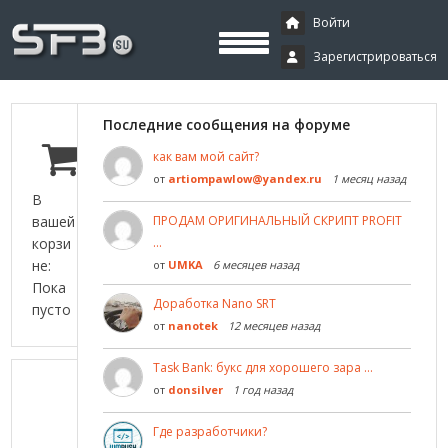
Скачать буксы, скрипты, дополнения и плагины, программирование,
Буксы, программирование,
криптовалюта и майнинг, экономические игры
Войти
Зарегистрироваться
криптовалюта
Последние сообщения на форуме
как вам мой сайт?
от
artiompawlow@yandex.ru
1 месяц назад
В
вашей
ПРОДАМ ОРИГИНАЛЬНЫЙ СКРИПТ PROFIT
корзи
…
не:
от
UMKA
6 месяцев назад
Пока
Доработка Nano SRT
пусто
от
nanotek
12 месяцев назад
Task Bank: букс для хорошего зара …
от
donsilver
1 год назад
Где разработчики?