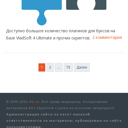
Доступно большое количество плагинов для буксов на
2 комментария
базе VladSoft 4 Ultimate и прочих скриптов.
Пагинация
1
2
…
75
Далее
записей
© 2009-2026
sfb.su.
Все права защищены. Копирование
материалов без обратной ссылки на источник запрещено!
Администрация сайта не несет никакой
ответственности за материалы, публикуемые на сайте
пользователями.