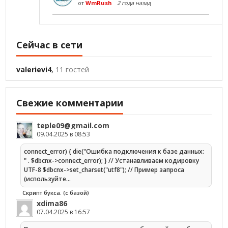
от
WmRush
2 года назад
Сейчас в сети
valerievi4
,
11 гостей
Свежие комментарии
teple09@gmail.com
09.04.2025 в 08:53
connect_error) { die("Ошибка подключения к базе данных:
" . $dbcnx->connect_error); } // Устанавливаем кодировку
UTF-8 $dbcnx->set_charset("utf8"); // Пример запроса
(используйте…
Скрипт букса. (с базой)
xdima86
07.04.2025 в 16:57