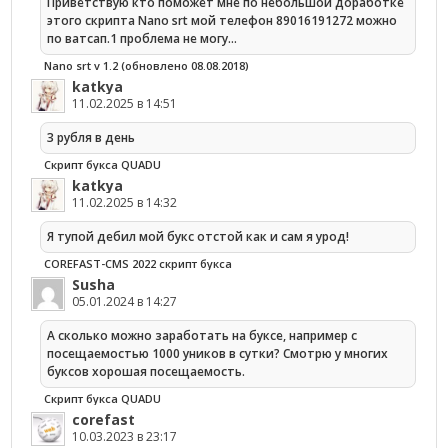
Приветствую кто поможет мне по небольшой доработке
этого скрипта Nano srt мой телефон 89016191272 можно
по ватсап.1 проблема не могу…
Nano srt v 1.2 (обновлено 08.08.2018)
katkya
11.02.2025 в 14:51
3 рубля в день
Скрипт букса QUADU
katkya
11.02.2025 в 14:32
Я тупой дебил мой букс отстой как и сам я урод!
COREFAST-CMS 2022 скрипт букса
Susha
05.01.2024 в 14:27
А сколько можно заработать на буксе, например с
посещаемостью 1000 уников в сутки? Смотрю у многих
буксов хорошая посещаемость.
Скрипт букса QUADU
corefast
10.03.2023 в 23:17