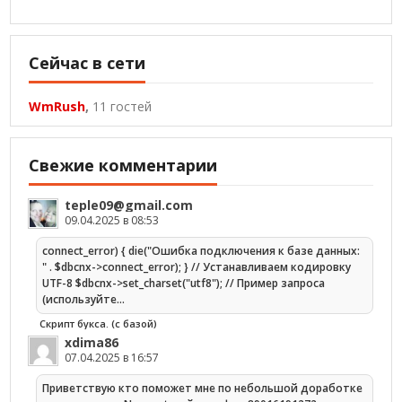
Сейчас в сети
WmRush
,
11 гостей
Свежие комментарии
teple09@gmail.com
09.04.2025 в 08:53
connect_error) { die("Ошибка подключения к базе данных:
" . $dbcnx->connect_error); } // Устанавливаем кодировку
UTF-8 $dbcnx->set_charset("utf8"); // Пример запроса
(используйте…
Скрипт букса. (с базой)
xdima86
07.04.2025 в 16:57
Приветствую кто поможет мне по небольшой доработке