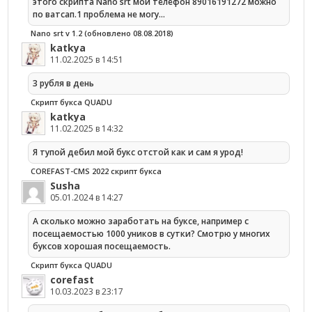
этого скрипта Nano srt мой телефон 89016191272 можно
по ватсап.1 проблема не могу…
Nano srt v 1.2 (обновлено 08.08.2018)
katkya
11.02.2025 в 14:51
3 рубля в день
Скрипт букса QUADU
katkya
11.02.2025 в 14:32
Я тупой дебил мой букс отстой как и сам я урод!
COREFAST-CMS 2022 скрипт букса
Susha
05.01.2024 в 14:27
А сколько можно заработать на буксе, например с
посещаемостью 1000 уников в сутки? Смотрю у многих
буксов хорошая посещаемость.
Скрипт букса QUADU
corefast
10.03.2023 в 23:17