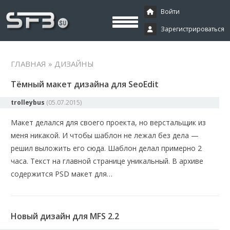
Скачать буксы, скрипты, дополнения и плагины, программирование,
Буксы, программирование,
криптовалюта и майнинг, экономические игры
Войти
Зарегистрироваться
криптовалюта
ГЛАВНАЯ
» ДИЗАЙНЫ
Тёмный макет дизайна для SeoEdit
trolleybus
(
05.07.2015
)
Макет делался для своего проекта, но верстальщик из
меня никакой. И чтобы шаблон не лежал без дела —
решил выложить его сюда. Шаблон делал примерно 2
часа. Текст на главной странице уникальный. В архиве
содержится PSD макет для…
Новый дизайн для MFS 2.2