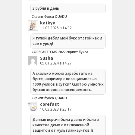
3 рубля в день
Скрипт букса QUADU
katkya
11.02.2025 в 14:32
Я тупой дебил мой букс отстой как и
сам я урод!
COREFAST-CMS 2022 скрипт букса
Susha
05.01.2024 в 14:27
А сколько можно заработать на
буксе, например с посещаемостью
1000 уников в сутки? Смотрю у многих
буксов хорошая посещаемость.
Скрипт букса QUADU
corefast
10.03.2023 в 23:17
Данная версия была давно и была в
качестве демо с отключенной
защитой от мультиаккаунтов. В