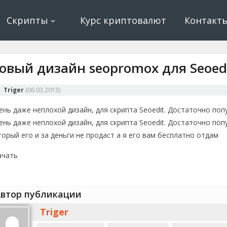
ование, криптовалюта и майнинг, экономические игры
е, криптовалюта
Скрипты
Курс криптовалют
Контакт
овый дизайн seopromox для Seoed
Triger
(
06.03.2013
)
ень даже неплохой дизайн, для скрипта Seoedit. Достаточно по
ень даже неплохой дизайн, для скрипта Seoedit. Достаточно по
торый его и за деньги не продаст а я его вам бесплатно отдам
ачать
втор публикации
Triger