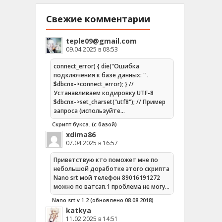
Свежие комментарии
teple09@gmail.com
09.04.2025 в 08:53
connect_error) { die("Ошибка
подключения к базе данных: " .
$dbcnx->connect_error); } //
Устанавливаем кодировку UTF-8
$dbcnx->set_charset("utf8"); // Пример
запроса (используйте…
Скрипт букса. (с базой)
xdima86
07.04.2025 в 16:57
Приветствую кто поможет мне по
небольшой доработке этого скрипта
Nano srt мой телефон 89016191272
можно по ватсап.1 проблема не могу…
Nano srt v 1.2 (обновлено 08.08.2018)
katkya
11.02.2025 в 14:51