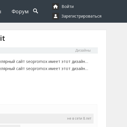
Войти
ы
Форум
Зарегистрироваться
it
Дизайны
пулярный сайт seopromox имеет этот дизайн…
пулярный сайт seopromox имеет этот дизайн…
не в сети 8 лет