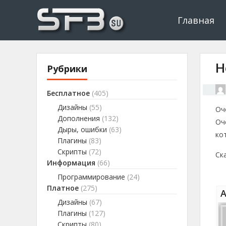
Скачать буксы, скрипты, дополнения и плагины, программир
Буксы, программировани
Главная
Н
Рубрики
Бесплатное
(405)
Дизайны
(55)
Оч
Дополнения
(132)
Оч
Дыры, ошибки
(63)
ко
Плагины
(83)
Скрипты
(72)
Ск
Информация
(66)
Программирование
(24)
Платное
(275)
А
Дизайны
(67)
Плагины
(127)
Скрипты
(80)