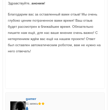
упрашивает, подкупает... или просто даёт
Здравствуйте,
аноним
!
указание!
Благодарим вас за оставленный вами отзыв! Мы очень
Но желание писать здесь что-то пропадает
глубоко ценим потраченное вами время! Ваш отзыв
напрочь! И ваш сайт не монополист, есть полно
будет рассмотрен в ближайшее время. Обязательно
мест, где ценят правдивые отзывы и независимые
пишите нам ещё, для нас ваше мнение очень важно! С
мнения!
нетерпением ждём вас ещё на нашем проекте! Ответ
был оставлен автоматическим роботом, вам не нужно на
P.S. Трите и этот пост, чего уж там!
него отвечать!
gamer
51 запись