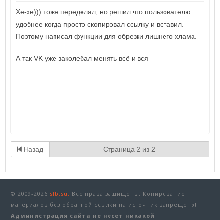
Хе-хе))) тоже переделал, но решил что пользователю
удобнее когда просто скопировал ссылку и вставил.
Поэтому написал функции для обрезки лишнего хлама.
А так VK уже заколебал менять всё и вся
Назад
Страница 2 из 2
© 2009-2026
sfb.su.
Все права защищены. Копирование
материалов без обратной ссылки на источник запрещено!
Администрация сайта не несет никакой