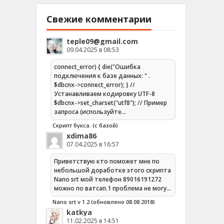
Свежие комментарии
teple09@gmail.com
09.04.2025 в 08:53
connect_error) { die("Ошибка
подключения к базе данных: " .
$dbcnx->connect_error); } //
Устанавливаем кодировку UTF-8
$dbcnx->set_charset("utf8"); // Пример
запроса (используйте…
Скрипт букса. (с базой)
xdima86
07.04.2025 в 16:57
Приветствую кто поможет мне по
небольшой доработке этого скрипта
Nano srt мой телефон 89016191272
можно по ватсап.1 проблема не могу…
Nano srt v 1.2 (обновлено 08.08.2018)
katkya
11.02.2025 в 14:51