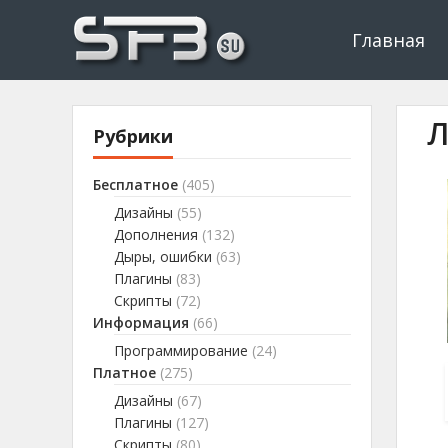
Скачать буксы, скрипты, дополнения и плагины, программир
Буксы, программировани
Главная
Л
Рубрики
Бесплатное
(405)
Дизайны
(55)
Дополнения
(132)
Дыры, ошибки
(63)
Плагины
(83)
Скрипты
(72)
Информация
(66)
Программирование
(24)
Платное
(275)
Дизайны
(67)
Плагины
(127)
Скрипты
(80)