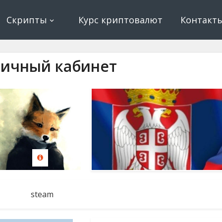
ование, криптовалюта и майнинг, экономические игры
е, криптовалюта
Скрипты
Курс криптовалют
Контакт
ичный кабинет
steam