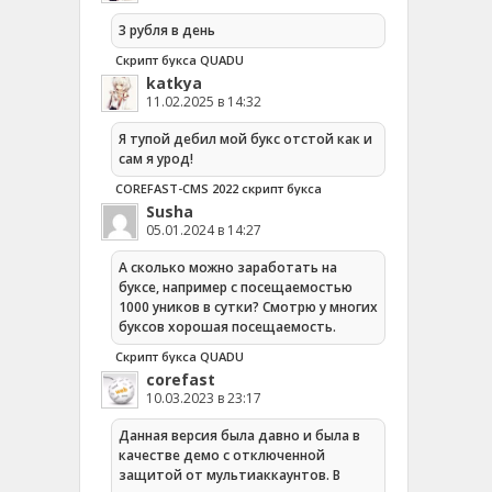
3 рубля в день
Скрипт букса QUADU
katkya
11.02.2025 в 14:32
Я тупой дебил мой букс отстой как и
сам я урод!
COREFAST-CMS 2022 скрипт букса
Susha
05.01.2024 в 14:27
А сколько можно заработать на
буксе, например с посещаемостью
1000 уников в сутки? Смотрю у многих
буксов хорошая посещаемость.
Скрипт букса QUADU
corefast
10.03.2023 в 23:17
Данная версия была давно и была в
качестве демо с отключенной
защитой от мультиаккаунтов. В