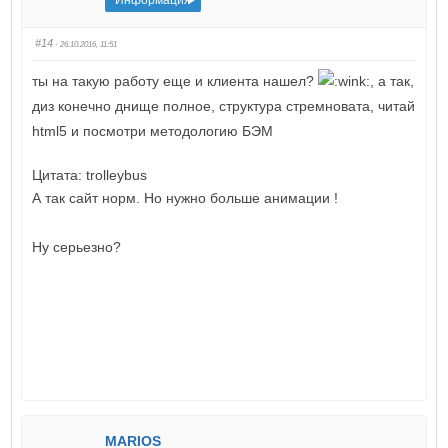
#14
· 26.10.2016, 11:51
ты на такую работу еще и клиента нашел?
, а так,
диз конечно днище полное, структура стремновата, читай
html5 и посмотри методологию БЭМ
Цитата: trolleybus
А так сайт норм. Но нужно больше анимации !
Ну серьезно?
MARIOS