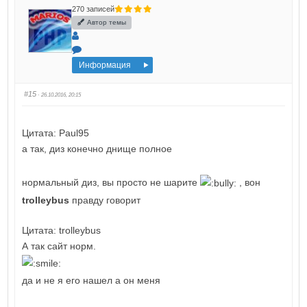
270 записей
Автор темы
Информация
#15
· 26.10.2016, 20:15
Цитата: Paul95
а так, диз конечно днище полное
нормальный диз, вы просто не шарите
, вон
trolleybus
правду говорит
Цитата: trolleybus
А так сайт норм.
да и не я его нашел а он меня