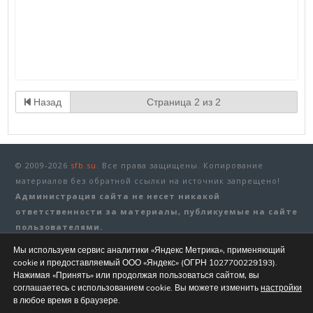
Назад
Страница 2 из 2
© 2009-2026
sfb.su.
Все права защищены. Копирование
материалов без обратной ссылки на источник запрещено!
Администрация сайта не несет никакой
ответственности за материалы, публикуемые на сайте
пользователями.
Мы используем сервис аналитики «Яндекс Метрика», применяющий
Политика конфиденциальности
|
Рекламные материалы
|
cookie и предоставляемый ООО «Яндекс» (ОГРН 1027700229193).
Правила
|
Контакты
Нажимая «Принять» или продолжая пользоваться сайтом, вы
соглашаетесь с использованием cookie. Вы можете изменить
настройки
в любое время в браузере.