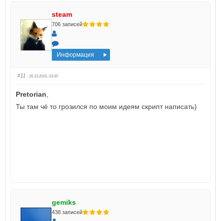
steam
706 записей
Информация
#11
· 26.10.2016, 03:30
Pretorian
,
Ты там чё то грозился по моим идеям скрипт написать)
gemiks
438 записей