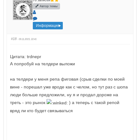
76 записей
Автор темы
Информация
#18
· 09.11.2015, 22:41
Цитата: trdnepr
А попробуй на телдери выложи
на телдери у меня репа фиговая (срыв сделки по моей
вине - порешал уже вроде как с челом, но тут раз с шопа
люди больше предложили, ну я и продал дороже на
треть - это рынок
) а теперь с такой репой
вряд ли кто будет связываться