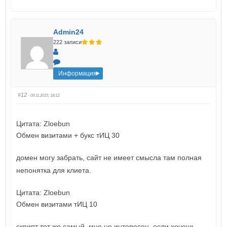
Admin24
222 записи
Информация
#12
· 09.11.2015, 18:12
Цитата: Zloebun
Обмен визитами + букс тИЦ 30
домен могу забрать, сайт не имеет смысла там полная
непонятка для клиета.
Цитата: Zloebun
Обмен визитами тИЦ 10
скрипт тот же самый, мне не интересен, если хочешь