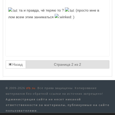
та и правда, чё теряю то ?
(просто мне в
лом всем этим заниматься
)
Назад
Страница 2 из 2
© 2009-2026
sfb.su.
Все права защищены. Копирование
материалов без обратной ссылки на источник запрещено!
Администрация сайта не несет никакой
ответственности за материалы, публикуемые на сайте
пользователями.