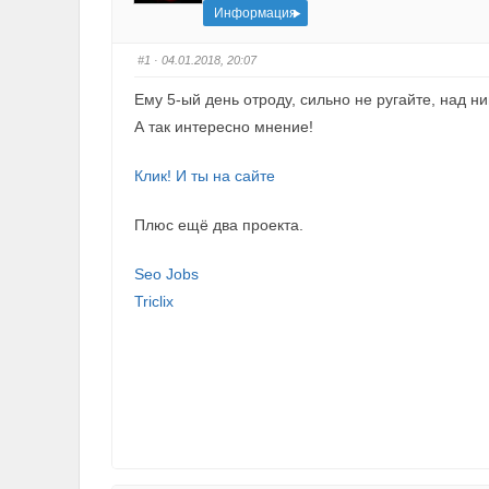
Информация
#1
· 04.01.2018, 20:07
Ему 5-ый день отроду, сильно не ругайте, над н
А так интересно мнение!
Клик! И ты на сайте
Плюс ещё два проекта.
Seo Jobs
Triclix