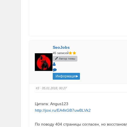
SeoJobs
45 записей
Автор темы
Информация
#3
· 05.01.2018, 00:27
Цитата: Angus123
http://joxi.ru/EA4kGB7uwBLVk2
По поводу 404 страницы согласен, но восстанов