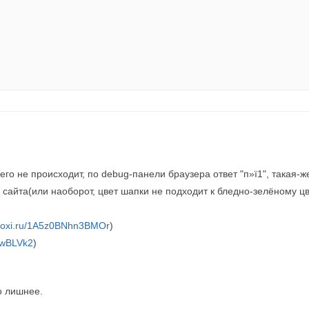
его не происходит, по debug-панели браузера ответ "п»ї1", такая
сайта(или наоборот, цвет шапки не подходит к бледно-зелёному цвет
//joxi.ru/1A5z0BNhn3BMOr
)
7uwBLVk2
)
о лишнее.