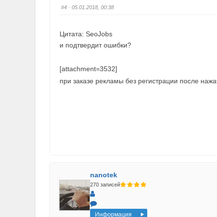
#4
· 05.01.2018, 00:38
Цитата: SeoJobs
и подтвердит ошибки?
[attachment=3532]
при заказе рекламы без регистрации после нажат
nanotek
270 записей
Информация