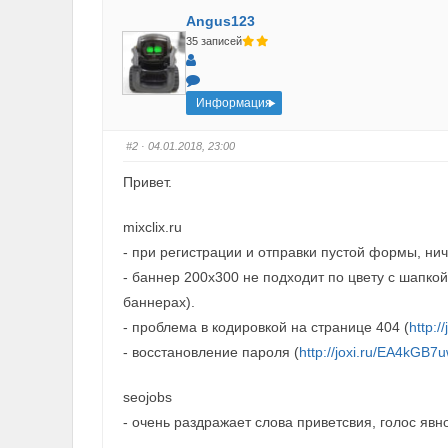
Angus123
35 записей
Информация
#2
· 04.01.2018, 23:00
Привет.
mixclix.ru
- при регистрации и отправки пустой формы, нич
- баннер 200х300 не подходит по цвету с шапкой 
баннерах).
- проблема в кодировкой на странице 404 (
http:
- восстановление пароля (
http://joxi.ru/EA4kGB
seojobs
- очень раздражает слова приветсвия, голос явн