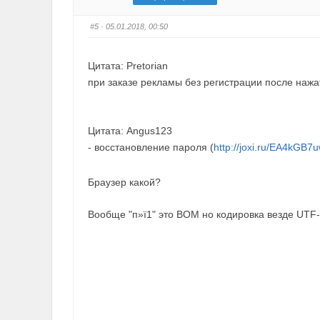
#5
· 05.01.2018, 00:50
Цитата: Pretorian
при заказе рекламы без регистрации после нажат
Цитата: Angus123
- восстановление пароля (
http://joxi.ru/EA4kGB
Браузер какой?
Вообще "п»ї1" это BOM но кодировка везде UTF