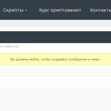
ование, криптовалюта и майнинг, экономические игры
е, криптовалюта
Скрипты
Курс криптовалют
Контакт
е =) (Как есть)
Вы должны войти, чтобы создавать сообщения и темы.