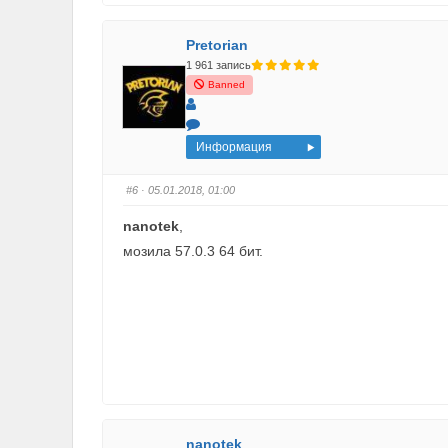
Pretorian
1 961 запись
Banned
Информация
#6
· 05.01.2018, 01:00
nanotek
,
мозила 57.0.3 64 бит.
nanotek