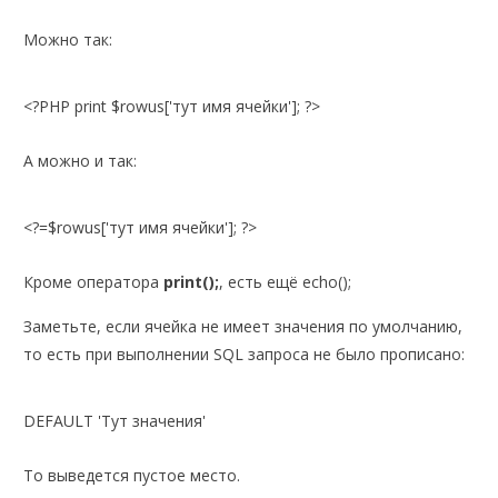
Можно так:
<?PHP print $rowus['тут имя ячейки']; ?>
А можно и так:
<?=$rowus['тут имя ячейки']; ?>
Кроме оператора
print();
, есть ещё echo();
Заметьте, если ячейка не имеет значения по умолчанию,
то есть при выполнении SQL запроса не было прописано:
DEFAULT 'Тут значения'
То выведется пустое место.