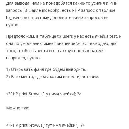
Для вывода, нам не понадобятся какие-то уcилия и PHP
запросы. В файле index.php, есть PHP запрос к таблице
tb_users, вот поэтому дополнительных запросов не
нужно.
Предположим, в таблице tb_users у нас есть ячейка test, и
она по умолчанию имеет значение \»Тест вывода\», для
того, чтобы вывести его в аккаунт пользователя
например, нужно:
1) Открывать файл где будем выводить.
2) В то место, где мы хотим вывести, вставим:
<?PHP print $rowus[тут имя ячейки]; ?>
Можно так:
<?PHP print $rowus["тут имя ячейки"]; ?>