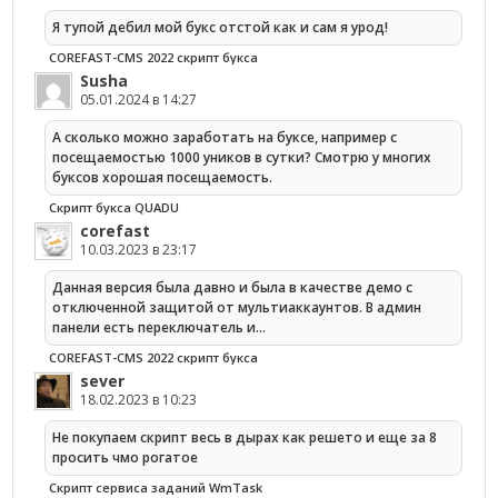
Я тупой дебил мой букс отстой как и сам я урод!
COREFAST-CMS 2022 скрипт букса
Susha
05.01.2024 в 14:27
А сколько можно заработать на буксе, например с
посещаемостью 1000 уников в сутки? Смотрю у многих
буксов хорошая посещаемость.
Скрипт букса QUADU
corefast
10.03.2023 в 23:17
Данная версия была давно и была в качестве демо с
отключенной защитой от мультиаккаунтов. В админ
панели есть переключатель и…
COREFAST-CMS 2022 скрипт букса
sever
18.02.2023 в 10:23
Не покупаем скрипт весь в дырах как решето и еще за 8
просить чмо рогатое
Cкрипт сервиса заданий WmTask