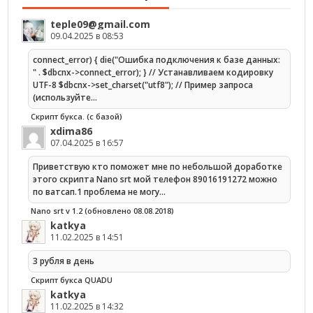
teple09@gmail.com
09.04.2025 в 08:53
connect_error) { die("Ошибка подключения к базе данных:
" . $dbcnx->connect_error); } // Устанавливаем кодировку
UTF-8 $dbcnx->set_charset("utf8"); // Пример запроса
(используйте…
Скрипт букса. (с базой)
xdima86
07.04.2025 в 16:57
Приветствую кто поможет мне по небольшой доработке
этого скрипта Nano srt мой телефон 89016191272 можно
по ватсап.1 проблема не могу…
Nano srt v 1.2 (обновлено 08.08.2018)
katkya
11.02.2025 в 14:51
3 рубля в день
Скрипт букса QUADU
katkya
11.02.2025 в 14:32