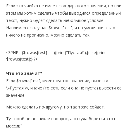
Если эта ячейка не имеет стандартного значения, но при
этом мы хотим сделать чтобы выводился определенный
текст, нужно будет сделать небольшое условие.
Например есть у нас $rowus[test]; и по умолчанию там
ничего не прописано, можно сделать так:
<?PHP if($rowus[test]==''){print("Пустая!");}else{print
$rowus[test];} ?>
Что это значит?
Если $rowus[test]; имеет пустое значение, вывести
\»Пустая!\», иначе (то есть если она не пуста) вывести ее
значение.
Можно сделать по-другому, но так тоже сойдет.
Тут вообще возникает вопрос, а откуда берется этот
моссив?