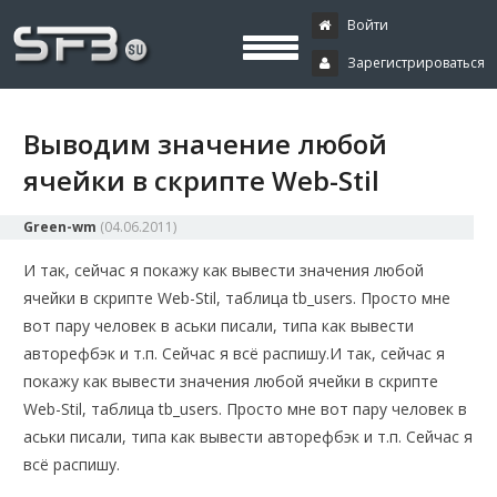
Скачать буксы, скрипты, дополнения и плагины, программирование,
Буксы, программирование,
криптовалюта и майнинг, экономические игры
Войти
Зарегистрироваться
криптовалюта
Выводим значение любой
ячейки в скрипте Web-Stil
Green-wm
(
04.06.2011
)
И так, сейчас я покажу как вывести значения любой
ячейки в скрипте Web-Stil, таблица tb_users. Просто мне
вот пару человек в аськи писали, типа как вывести
авторефбэк и т.п. Сейчас я всё распишу.
И так, сейчас я
покажу как вывести значения любой ячейки в скрипте
Web-Stil, таблица tb_users. Просто мне вот пару человек в
аськи писали, типа как вывести авторефбэк и т.п. Сейчас я
всё распишу.