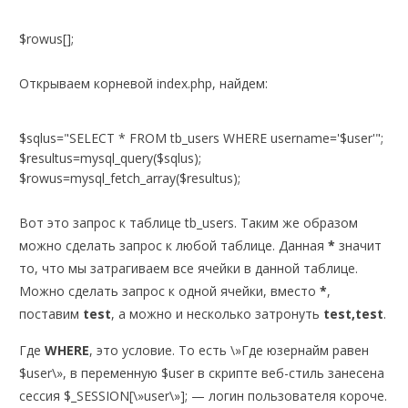
$rowus[];
Открываем корневой index.php, найдем:
$sqlus="SELECT * FROM tb_users WHERE username='$user'";
$resultus=mysql_query($sqlus);
$rowus=mysql_fetch_array($resultus);
Вот это запрос к таблице tb_users. Таким же образом
можно сделать запрос к любой таблице. Данная
*
значит
то, что мы затрагиваем все ячейки в данной таблице.
Можно сделать запрос к одной ячейки, вместо
*
,
поставим
test
, а можно и несколько затронуть
test,test
.
Где
WHERE
, это условие. То есть \»Где юзернайм равен
$user\», в переменную $user в скрипте веб-стиль занесена
сессия $_SESSION[\»user\»]; — логин пользователя короче.