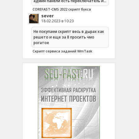
админ панели есть переключатель и…
COREFAST-CMS 2022 скрипт букса
sever
18.02.2023 в 10:23
Не покупаем скрипт весь в дырах как
решето и еще за 8 просить чмо
рогатое
Cкрипт сервиса заданий WmTask