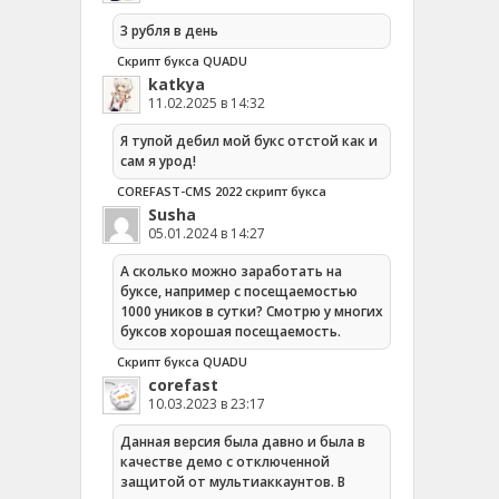
3 рубля в день
Скрипт букса QUADU
katkya
11.02.2025 в 14:32
Я тупой дебил мой букс отстой как и
сам я урод!
COREFAST-CMS 2022 скрипт букса
Susha
05.01.2024 в 14:27
А сколько можно заработать на
буксе, например с посещаемостью
1000 уников в сутки? Смотрю у многих
буксов хорошая посещаемость.
Скрипт букса QUADU
corefast
10.03.2023 в 23:17
Данная версия была давно и была в
качестве демо с отключенной
защитой от мультиаккаунтов. В