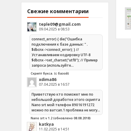
Свежие комментарии
teple09@gmail.com
09.04.2025 в 08:53
connect_error) { die("Ошибка
подключения к базе данных: " .
$dbcnx->connect_error); } //
Устанавливаем кодировку UTF-8
$dbcnx->set_charset("utf8"); // Пример
запроса (используйте…
Скрипт букса. (с базой)
xdima86
07.04.2025 в 16:57
Приветствую кто поможет мне по
небольшой доработке этого скрипта
Nano srt мой телефон 89016191272
можно по ватсап.1 проблема не могу…
Nano srt v 1.2 (обновлено 08.08.2018)
katkya
11.02.2025 в 14:51