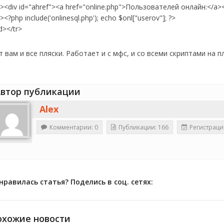
><div id="ahref"><a href="online.php">Пользователей онлайн:</a><
><?php include('onlinesql.php'); echo $onl["userov"]; ?>
d></tr>
т вам и все пляски. Работает и с мфс, и со всеми скриптами на 
втор публикации
Alex
Комментарии: 0
Публикации: 166
Регистраци
нравилась статья? Поделись в соц. сетях:
охожие новости