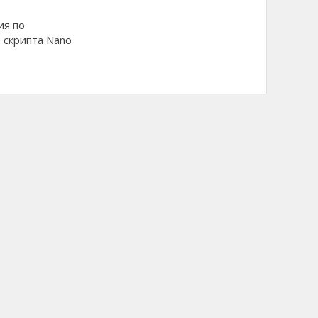
ия по
 скрипта Nano