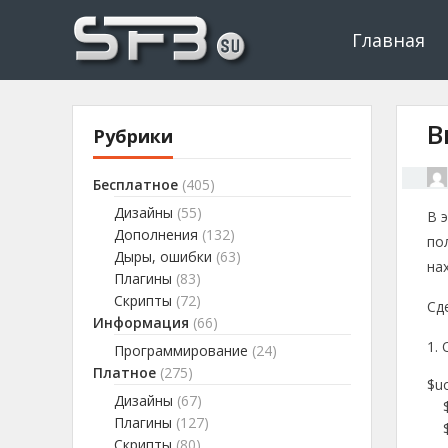
Скачать буксы, скрипты, дополнения и плагины, программир
Буксы, программировани
Главная
В
Рубрики
Бесплатное
(405)
Дизайны
(55)
В 
Дополнения
(132)
по
Дыры, ошибки
(63)
на
Плагины
(83)
Скрипты
(72)
Сд
Информация
(66)
1. 
Программирование
(24)
Платное
(275)
$uo
Дизайны
(67)
$u
Плагины
(127)
$u
Скрипты
(80)