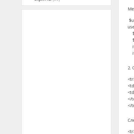
Ме
$uo
use
$uo
$on
if(
if(
2. 
<tr
<td
<td
</t
</t
Сл
<tr