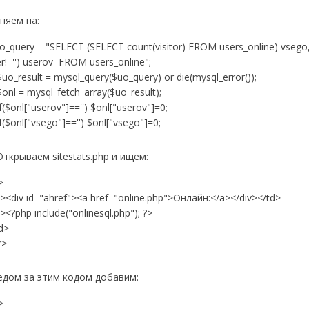
няем на:
_query = "SELECT (SELECT count(visitor) FROM users_online) vsego
r!='') userov FROM users_online";
_result = mysql_query($uo_query) or die(mysql_error());
l = mysql_fetch_array($uo_result);
$onl["userov"]=='') $onl["userov"]=0;
$onl["vsego"]=='') $onl["vsego"]=0;
Открываем sitestats.php и ищем:
>
><div id="ahref"><a href="online.php">Онлайн:</a></div></td>
><?php include("onlinesql.php"); ?>
d>
r>
едом за этим кодом добавим:
>