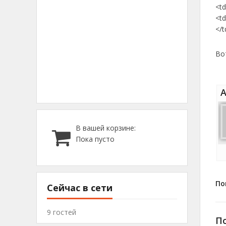
<td
<td
</t
Во
А
В вашей корзине:
Пока пусто
По
Сейчас в сети
9 гостей
П