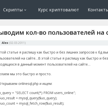
ование, криптовалюта и майнинг, экономические игры
е, криптовалюта
Скрипты
Курс криптовалют
Контакт
ыводим кол-во пользователей на 
Alex
(
02.03.2011
)
этой статье я распишу как быстро и без лишних запросов к бд в
льзователей на сайте…
В этой статье я распишу как быстро и бе
ходящихся в данный момент пользователей на сайте…
елаем мы это быстро и просто.
Открываем onlinesql.php и ищем:
_query = "SELECT count(*) FROM users_online";
o_result = mysql_query($uo_query);
o_count = mysql_fetch_row($uo_result);