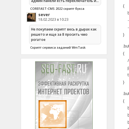
админ панели есть переключатель и…
{
COREFAST-CMS 2022 скрипт букса
box
sever
18.02.2023 в 10:23
-m
-we
Не покупаем скрипт весь в дырах как
}
решето и еще за 8 просить чмо
рогатое
.bu
Cкрипт сервиса заданий WmTask
{
/*
pos
to
}
.bu
{
ba
bac
ba