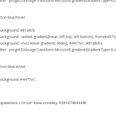
ter: progid:DXImageTransform.Microsoft.gradient(GradientType=0,st
tton-blue:hover
ckground: #81a8cb;
kground: -webkit-gradient(linear, left top, left bottom, from(#4477a
ckground: -moz-linear-gradient(-90deg, #4477a1, #81a8cb);
ter: progid:DXImageTransform.Microsoft.gradient(GradientType=0,st
tton-blue:active
ckground: #4477a1;
нравилась статья? Кинь копейку: R281874844448