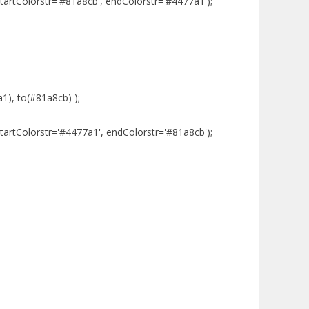
artColorstr='#81a8cb', endColorstr='#4477a1');
1), to(#81a8cb) );
artColorstr='#4477a1', endColorstr='#81a8cb');