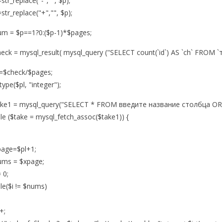
str_replace("-","", $p);
str_replace("+","", $p);
um = $p==1?0:($p-1)*$pages;
eck = mysql_result( mysql_query ("SELECT count(`id`) AS `ch` FROM `та
l=$check/$pages;
type($pl, "integer");
ake1 = mysql_query("SELECT * FROM введите название столбца OR
le ($take = mysql_fetch_assoc($take1)) {
page=$pl+1;
ums = $xpage;
= 0;
le($i != $nums)
+;