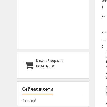
pri
}
?>
Да
.bu
{
ma
te
В вашей корзине:
fon
Пока пусто
dis
tex
col
bor
Сейчас в сети
bo
4 гостей
tex