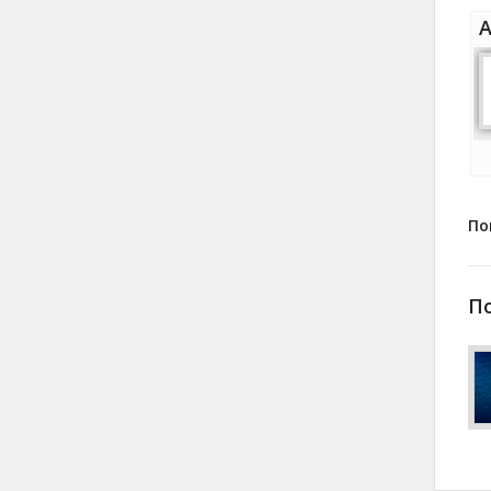
А
По
П