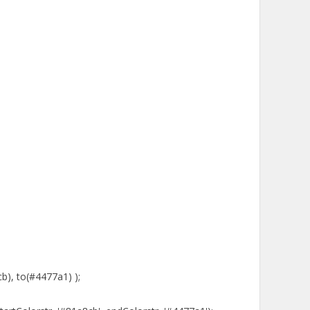
b), to(#4477a1) );