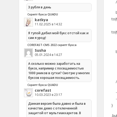
/*
3 рубля в день
bac
Скрипт букса QUADU
to(
katkya
11.02.2025 в 14:32
-w
to(
Я тупой дебил мой букс отстой как и
сам я урод!
-we
-we
COREFAST-CMS 2022 скрипт букса
Susha
bac
05.01.2024 в 14:27
-m
А сколько можно заработать на
-m
буксе, например с посещаемостью
-m
1000 уников в сутки? Смотрю у многих
буксов хорошая посещаемость.
/* 
Скрипт букса QUADU
corefast
-m
10.03.2023 в 23:17
-w
Данная версия была давно и была в
}
качестве демо с отключенной
защитой от мультиаккаунтов. В
.bu