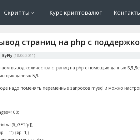
ование, криптовалюта и майнинг, экономические игры
е, криптовалюта
Скрипты
Курс криптовалют
Контакт
ывод страниц на php с поддержко
ByFly
(
18.06.2011
)
лаем вывод количества страниц на php с помощью данных БД.
Де
мощью данных БД.
коде надо поменять переменные запросов mysql и можно настро
ages=100;
intval($_GET[p]);
($p=="") {$p=1;}