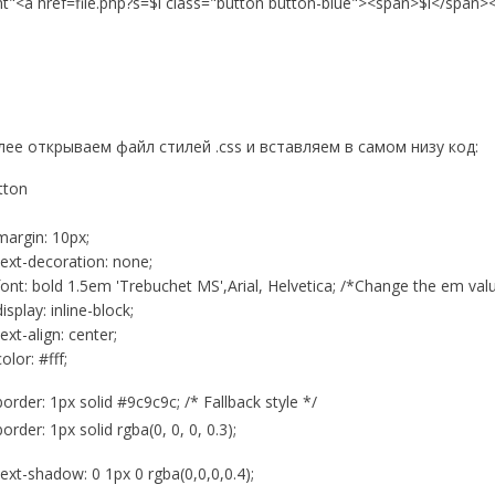
nt"<a href=file.php?s=$i class="button button-blue"><span>$i</span><
лее открываем файл стилей .css и вставляем в самом низу код:
tton
rgin: 10px;
xt-decoration: none;
t: bold 1.5em 'Trebuchet MS',Arial, Helvetica; /*Change the em valu
play: inline-block;
t-align: center;
or: #fff;
der: 1px solid #9c9c9c; /* Fallback style */
rder: 1px solid rgba(0, 0, 0, 0.3);
t-shadow: 0 1px 0 rgba(0,0,0,0.4);