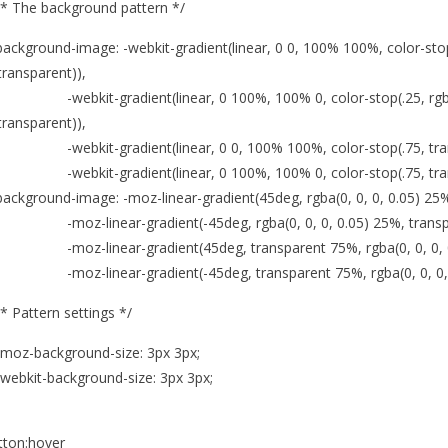
 The background pattern */
kground-image: -webkit-gradient(linear, 0 0, 100% 100%, color-stop(.2
transparent)),
ebkit-gradient(linear, 0 100%, 100% 0, color-stop(.25, rgba(0, 0
transparent)),
bkit-gradient(linear, 0 0, 100% 100%, color-stop(.75, transparen
bkit-gradient(linear, 0 100%, 100% 0, color-stop(.75, transparen
kground-image: -moz-linear-gradient(45deg, rgba(0, 0, 0, 0.05) 25%
oz-linear-gradient(-45deg, rgba(0, 0, 0, 0.05) 25%, transpar
oz-linear-gradient(45deg, transparent 75%, rgba(0, 0, 0, 0
oz-linear-gradient(-45deg, transparent 75%, rgba(0, 0, 0, 0
Pattern settings */
oz-background-size: 3px 3px;
ebkit-background-size: 3px 3px;
tton:hover