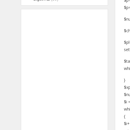
$p=
$p=
$n
$ch
$p
set
$t
whi
}
$x
$n
$i 
whi
{
$i+