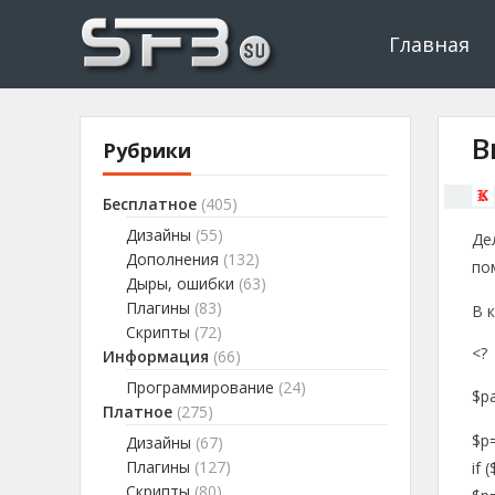
Скачать буксы, скрипты, дополнения и плагины, программир
Буксы, программировани
Главная
В
Рубрики
Бесплатное
(405)
Дизайны
(55)
Де
Дополнения
(132)
по
Дыры, ошибки
(63)
Плагины
(83)
В 
Скрипты
(72)
<?
Информация
(66)
Программирование
(24)
$p
Платное
(275)
$p=
Дизайны
(67)
Плагины
(127)
if 
Скрипты
(80)