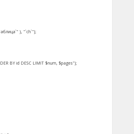
блица`" ), "`ch`");
DER BY id DESC LIMIT $num, $pages");