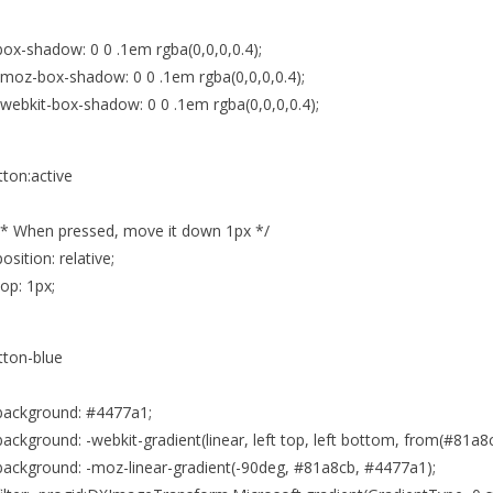
-shadow: 0 0 .1em rgba(0,0,0,0.4);
oz-box-shadow: 0 0 .1em rgba(0,0,0,0.4);
bkit-box-shadow: 0 0 .1em rgba(0,0,0,0.4);
tton:active
 When pressed, move it down 1px */
ition: relative;
p: 1px;
tton-blue
ckground: #4477a1;
kground: -webkit-gradient(linear, left top, left bottom, from(#81a8c
ckground: -moz-linear-gradient(-90deg, #81a8cb, #4477a1);