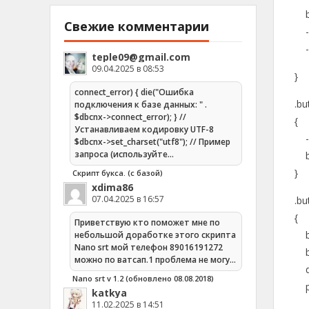
bo
Свежие комментарии
-m
-we
teple09@gmail.com
09.04.2025 в 08:53
}
connect_error) { die("Ошибка
.bu
подключения к базе данных: " .
$dbcnx->connect_error); } //
{
Устанавливаем кодировку UTF-8
-m
$dbcnx->set_charset("utf8"); // Пример
запроса (используйте…
bo
}
Скрипт букса. (с базой)
xdima86
07.04.2025 в 16:57
.bu
{
Приветствую кто поможет мне по
bor
небольшой доработке этого скрипта
Nano srt мой телефон 89016191272
bor
можно по ватсап.1 проблема не могу…
dis
Nano srt v 1.2 (обновлено 08.08.2018)
pa
katkya
11.02.2025 в 14:51