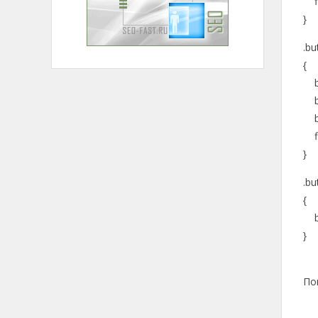
fil
}
.bu
{
ba
bac
ba
fil
}
.bu
{
ba
}
По