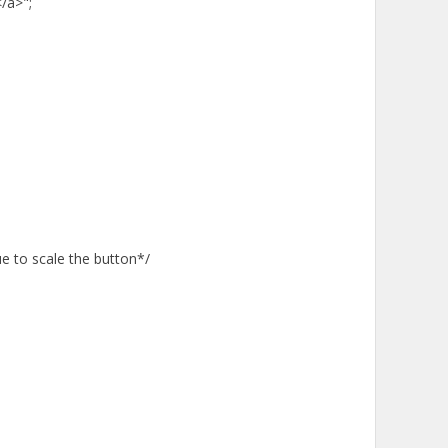
/a>";
e to scale the button*/