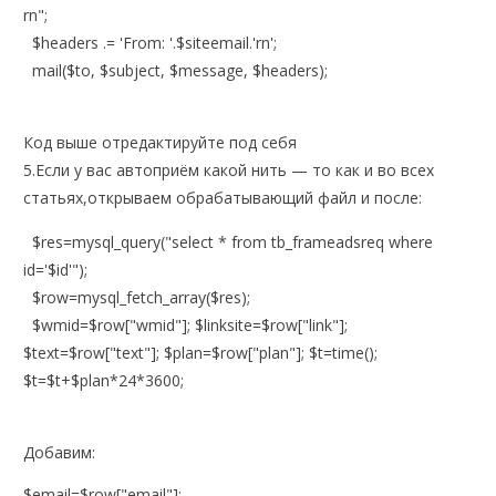
rn";
$headers .= 'From: '.$siteemail.'rn';
mail($to, $subject, $message, $headers);
Код выше отредактируйте под себя
5.Если у вас автоприём какой нить — то как и во всех
статьях,открываем обрабатывающий файл и после:
$res=mysql_query("select * from tb_frameadsreq where
id='$id'");
$row=mysql_fetch_array($res);
$wmid=$row["wmid"]; $linksite=$row["link"];
$text=$row["text"]; $plan=$row["plan"]; $t=time();
$t=$t+$plan*24*3600;
Добавим:
$email=$row["email"];