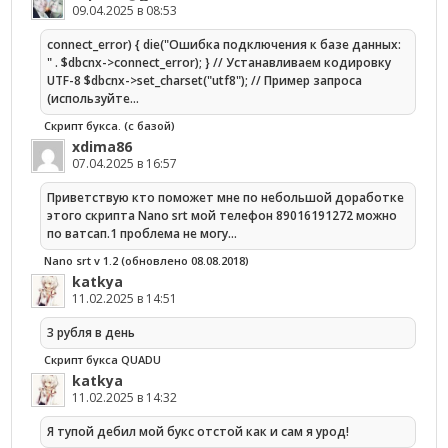
09.04.2025 в 08:53
connect_error) { die("Ошибка подключения к базе данных:
" . $dbcnx->connect_error); } // Устанавливаем кодировку
UTF-8 $dbcnx->set_charset("utf8"); // Пример запроса
(используйте…
Скрипт букса. (с базой)
xdima86
07.04.2025 в 16:57
Приветствую кто поможет мне по небольшой доработке
этого скрипта Nano srt мой телефон 89016191272 можно
по ватсап.1 проблема не могу…
Nano srt v 1.2 (обновлено 08.08.2018)
katkya
11.02.2025 в 14:51
3 рубля в день
Скрипт букса QUADU
katkya
11.02.2025 в 14:32
Я тупой дебил мой букс отстой как и сам я урод!