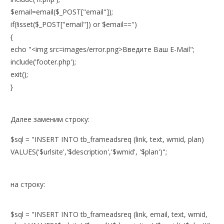
$email=email($_POST["email"]);
if(!isset($_POST["email"]) or $email=='')
{
echo "<img src=images/error.png>Введите Ваш E-Mail";
include('footer.php');
exit();
}
Далее заменим строку:
$sql = "INSERT INTO tb_frameadsreq (link, text, wmid, plan)
VALUES('$urlsite','$description','$wmid', '$plan')";
на строку:
$sql = "INSERT INTO tb_frameadsreq (link, email, text, wmid,