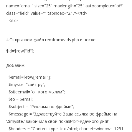
name="email" size="25" maxlength="25" autocomplete="off"
class="field" value="" tabindex="2" /></td>
</tr>
4.Открываем файл remframeads.php и после:
$id=$row["id"];
Добавим:
$email=$row["email"];
$mysite="сайт ру";
$siteemail="от кого мылим";
$to = $email;
$subject = "Реклама во фрейме";
$message = 'Здравствуйте!Ваша ссылка во фрейме на
'.$mysite.' закончила свой показ!<br>Удачного дня!';
$headers = "Content-type: text/html; charset=windows-1251