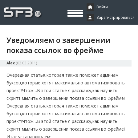
Скачать буксы, скрипты, дополнения и плагины, программирование,
Буксы, программирование,
криптовалюта и майнинг, экономические игры
Войти
Зарегистрироваться
криптовалюта
Уведомляем о завершении
показа ссылок во фрейме
Alex
(
02.03.2011
)
Очередная статья,которая также поможет админам
буксов,которые хотят максимально автоматизировать
проект!Чтож…В этой статье я расскажу,как научить
скрипт мылить о завершении показа ссылки во фрейме!
Очередная статья,которая также поможет админам
буксов,которые хотят максимально автоматизировать
проект!Чтож…В этой статье я расскажу,как научить
скрипт мылить о завершении показа ссылки во фрейме!
Итак,устанавливаем: