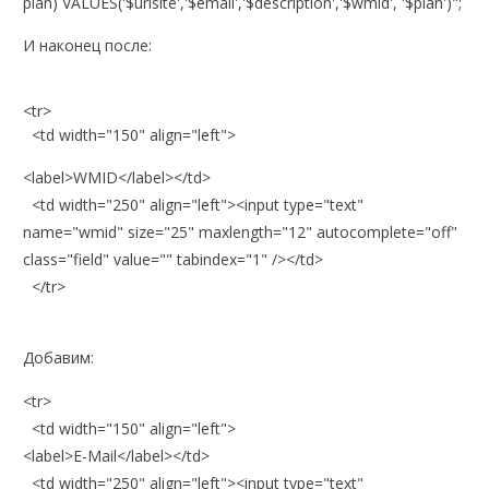
plan) VALUES('$urlsite','$email','$description','$wmid', '$plan')";
И наконец после:
<tr>
<td width="150" align="left">
<label>WMID</label></td>
<td width="250" align="left"><input type="text"
name="wmid" size="25" maxlength="12" autocomplete="off"
class="field" value="" tabindex="1" /></td>
</tr>
Добавим:
<tr>
<td width="150" align="left">
<label>E-Mail</label></td>
<td width="250" align="left"><input type="text"