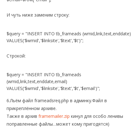
И чуть ниже заменим строку:
$query = "INSERT INTO tb_frameads (wmid,link,text,enddate)
VALUES('$wmid','$linksite','$text','$t')";
Строкой:
$query = "INSERT INTO tb_frameads
(wmid,link,text,enddate,email)
VALUES('$wmid','$linksite','$text','$t','$email')";
6.Льём файл frameadsreq.php в админку.Файл в
прикреплённом архиве.
Также в архив
framemailer.zip
кинул для особо ленивы
поправленные файлы…может кому пригодятся)