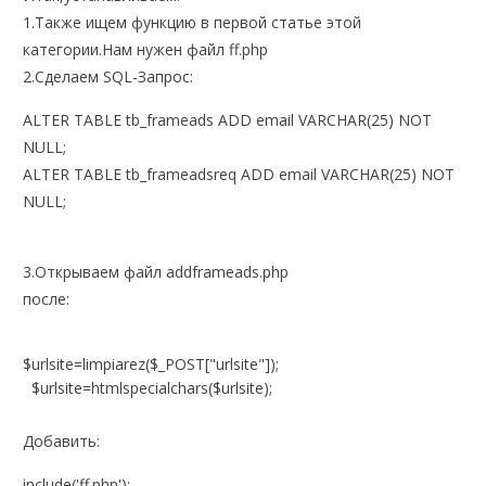
1.Также ищем функцию в первой статье этой
категории.Нам нужен файл ff.php
2.Сделаем SQL-Запрос:
ALTER TABLE tb_frameads ADD email VARCHAR(25) NOT
NULL;
ALTER TABLE tb_frameadsreq ADD email VARCHAR(25) NOT
NULL;
3.Открываем файл addframeads.php
после:
$urlsite=limpiarez($_POST["urlsite"]);
$urlsite=htmlspecialchars($urlsite);
Добавить:
include('ff.php');