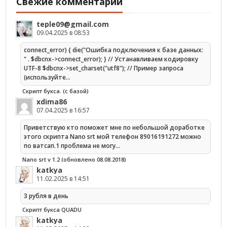
Свежие комментарии
teple09@gmail.com
09.04.2025 в 08:53
connect_error) { die("Ошибка подключения к базе данных:
" . $dbcnx->connect_error); } // Устанавливаем кодировку
UTF-8 $dbcnx->set_charset("utf8"); // Пример запроса
(используйте…
Скрипт букса. (с базой)
xdima86
07.04.2025 в 16:57
Приветствую кто поможет мне по небольшой доработке
этого скрипта Nano srt мой телефон 89016191272 можно
по ватсап.1 проблема не могу…
Nano srt v 1.2 (обновлено 08.08.2018)
katkya
11.02.2025 в 14:51
3 рубля в день
Скрипт букса QUADU
katkya