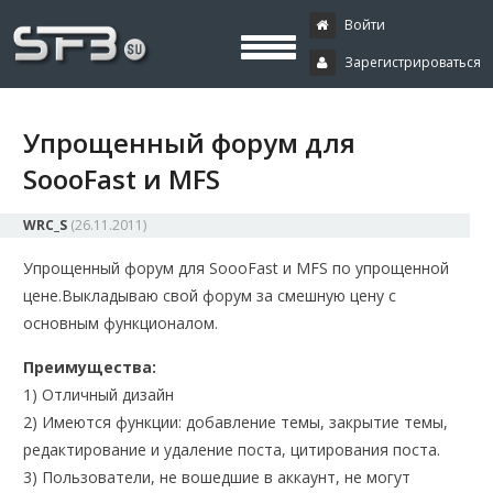
Скачать буксы, скрипты, дополнения и плагины, программирование,
Буксы, программирование,
криптовалюта и майнинг, экономические игры
Войти
Зарегистрироваться
криптовалюта
Упрощенный форум для
SoooFast и MFS
WRC_S
(
26.11.2011
)
Упрощенный форум для SoooFast и MFS по упрощенной
цене.
Выкладываю свой форум за смешную цену с
основным функционалом.
Преимущества:
1) Отличный дизайн
2) Имеются функции: добавление темы, закрытие темы,
редактирование и удаление поста, цитирования поста.
3) Пользователи, не вошедшие в аккаунт, не могут