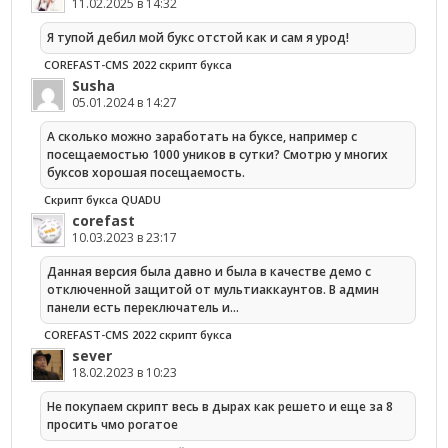
11.02.2025 в 14:32
Я тупой дебил мой букс отстой как и сам я урод!
COREFAST-CMS 2022 скрипт букса
Susha
05.01.2024 в 14:27
А сколько можно заработать на буксе, например с
посещаемостью 1000 уников в сутки? Смотрю у многих
буксов хорошая посещаемость.
Скрипт букса QUADU
corefast
10.03.2023 в 23:17
Данная версия была давно и была в качестве демо с
отключенной защитой от мультиаккаунтов. В админ
панели есть переключатель и…
COREFAST-CMS 2022 скрипт букса
sever
18.02.2023 в 10:23
Не покупаем скрипт весь в дырах как решето и еще за 8
просить чмо рогатое