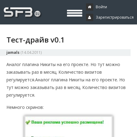
Скачать буксы, скрипты, дополнения и плагины, программирование,
Буксы, программирование,
криптовалюта и майнинг, экономические игры
Войти
Зарегистрироваться
криптовалюта
Тест-драйв v0.1
jamals
(
14.04.2011
)
Аналог плагина Никиты на его проекте. Но тут можно
заказывать раз в месяц. Количество визитов
регулируется.
Аналог плагина Никиты на его проекте. Но
тут можно заказывать раз в месяц. Количество визитов
регулируется.
Немного скринов: