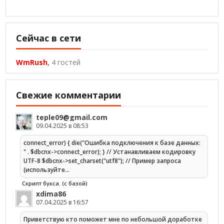
Сейчас в сети
WmRush
,
4 гостей
Свежие комментарии
teple09@gmail.com
09.04.2025 в 08:53
connect_error) { die("Ошибка подключения к базе данных:
" . $dbcnx->connect_error); } // Устанавливаем кодировку
UTF-8 $dbcnx->set_charset("utf8"); // Пример запроса
(используйте…
Скрипт букса. (с базой)
xdima86
07.04.2025 в 16:57
Приветствую кто поможет мне по небольшой доработке