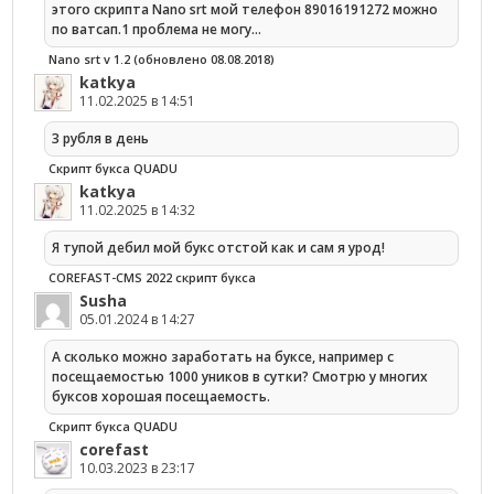
этого скрипта Nano srt мой телефон 89016191272 можно
по ватсап.1 проблема не могу…
Nano srt v 1.2 (обновлено 08.08.2018)
katkya
11.02.2025 в 14:51
3 рубля в день
Скрипт букса QUADU
katkya
11.02.2025 в 14:32
Я тупой дебил мой букс отстой как и сам я урод!
COREFAST-CMS 2022 скрипт букса
Susha
05.01.2024 в 14:27
А сколько можно заработать на буксе, например с
посещаемостью 1000 уников в сутки? Смотрю у многих
буксов хорошая посещаемость.
Скрипт букса QUADU
corefast
10.03.2023 в 23:17