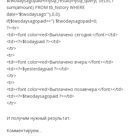
$twodaysagopaid=mysql_result(mysql_query("SELECT
sum(amount) FROM tb_history WHERE
date='$twodaysago'"),0,0);
if($twodaysagopaid=='') $twodaysagopaid=0;
?><tr>
<td><font color=red>Выплачено сегодня:</font></td>
<td><?=$todaypaid ?></td>
</tr>
<tr>
<td><font color=red>Выплачено вчера:</font></td>
<td><?=$yesterdaypaid ?></td>
</tr>
<tr>
<td><font color=red>Выплачено позавчера:</font></td>
<td><?=$twodaysagopaid ?></td>
</tr>
И получим нужный результат.
Комментируем…