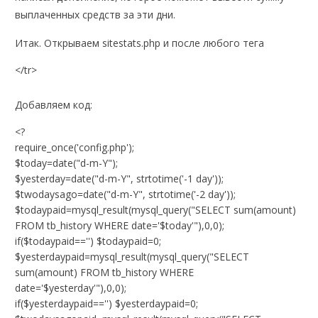
выплаченных средств за эти дни.
Итак. Открываем sitestats.php и после любого тега
</tr>
Добавляем код:
<?
require_once('config.php');
$today=date("d-m-Y");
$yesterday=date("d-m-Y", strtotime('-1 day'));
$twodaysago=date("d-m-Y", strtotime('-2 day'));
$todaypaid=mysql_result(mysql_query("SELECT sum(amount)
FROM tb_history WHERE date='$today'"),0,0);
if($todaypaid=='') $todaypaid=0;
$yesterdaypaid=mysql_result(mysql_query("SELECT
sum(amount) FROM tb_history WHERE
date='$yesterday'"),0,0);
if($yesterdaypaid=='') $yesterdaypaid=0;