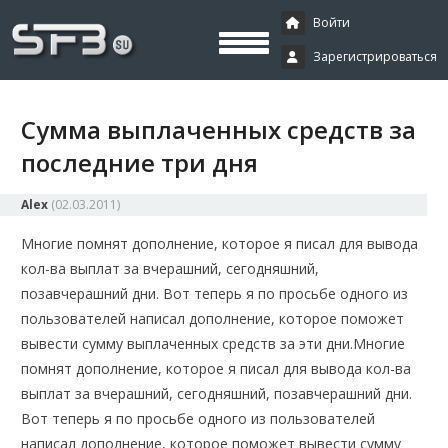
Скачать буксы, скрипты, дополнения и плагины, программирование,
Буксы, программирование,
криптовалюта и майнинг, экономические игры
Войти
Зарегистрироваться
криптовалюта
Сумма выплаченных средств за
последние три дня
Alex
(
02.03.2011
)
Многие помнят дополнение, которое я писал для вывода
кол-ва выплат за вчерашний, сегодняшний,
позавчерашний дни. Вот теперь я по просьбе одного из
пользователей написал дополнение, которое поможет
вывести сумму выплаченных средств за эти дни.
Многие
помнят дополнение, которое я писал для вывода кол-ва
выплат за вчерашний, сегодняшний, позавчерашний дни.
Вот теперь я по просьбе одного из пользователей
написал дополнение, которое поможет вывести сумму