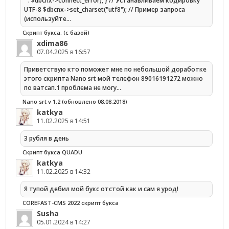
" . $dbcnx->connect_error); } // Устанавливаем кодировку
UTF-8 $dbcnx->set_charset("utf8"); // Пример запроса
(используйте…
Скрипт букса. (с базой)
xdima86
07.04.2025 в 16:57
Приветствую кто поможет мне по небольшой доработке
этого скрипта Nano srt мой телефон 89016191272 можно
по ватсап.1 проблема не могу…
Nano srt v 1.2 (обновлено 08.08.2018)
katkya
11.02.2025 в 14:51
3 рубля в день
Скрипт букса QUADU
katkya
11.02.2025 в 14:32
Я тупой дебил мой букс отстой как и сам я урод!
COREFAST-CMS 2022 скрипт букса
Susha
05.01.2024 в 14:27