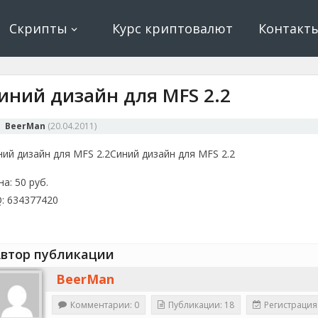
ование, криптовалюта и майнинг, экономические игры
е, криптовалюта
Скрипты
Курс криптовалют
Контакт
иний дизайн для MFS 2.2
BeerMan
(
20.04.2011
)
ний дизайн для MFS 2.2
Синий дизайн для MFS 2.2
а: 50 руб.
Q: 634377420
втор публикации
BeerMan
Комментарии: 0
Публикации: 18
Регистрация: