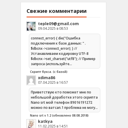
Свежие комментарии
teple09@gmail.com
09.04.2025 в 08:53
connect_error) { die("Ошибка
подключения к базе данных: " .
$dbcnx->connect_error); } //
Устанавливаем кодировку UTF-8
$dbcnx->set_charset("utf8"); // Пример
запроса (используйте…
Скрипт букса. (с базой)
xdima86
07.04.2025 в 16:57
Приветствую кто поможет мне по
небольшой доработке этого скрипта
Nano srt мой телефон 89016191272
можно по ватсап.1 проблема не могу…
Nano srt v 1.2 (обновлено 08.08.2018)
katkya
11.02.2025 в 14:51