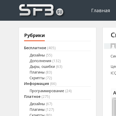
Скачать буксы, скрипты, дополнения и плагины, программир
Буксы, программировани
Главная
С
Рубрики
Бесплатное
(405)
Дизайны
(55)
Си
Дополнения
(132)
Дыры, ошибки
(63)
Цен
Плагины
(83)
IC
Скрипты
(72)
Информация
(66)
Программирование
(24)
А
Платное
(275)
Дизайны
(67)
Плагины
(127)
Скрипты
(80)