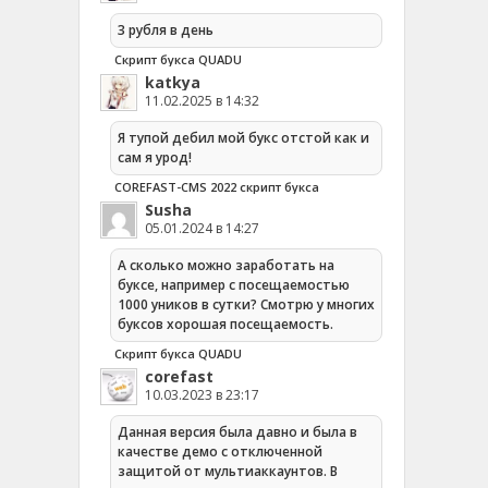
3 рубля в день
Скрипт букса QUADU
katkya
11.02.2025 в 14:32
Я тупой дебил мой букс отстой как и
сам я урод!
COREFAST-CMS 2022 скрипт букса
Susha
05.01.2024 в 14:27
А сколько можно заработать на
буксе, например с посещаемостью
1000 уников в сутки? Смотрю у многих
буксов хорошая посещаемость.
Скрипт букса QUADU
corefast
10.03.2023 в 23:17
Данная версия была давно и была в
качестве демо с отключенной
защитой от мультиаккаунтов. В