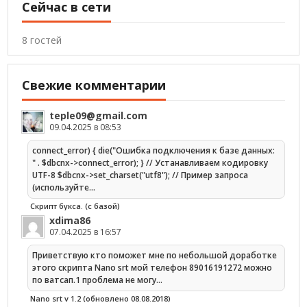
Сейчас в сети
8 гостей
Свежие комментарии
teple09@gmail.com
09.04.2025 в 08:53
connect_error) { die("Ошибка подключения к базе данных:
" . $dbcnx->connect_error); } // Устанавливаем кодировку
UTF-8 $dbcnx->set_charset("utf8"); // Пример запроса
(используйте…
Скрипт букса. (с базой)
xdima86
07.04.2025 в 16:57
Приветствую кто поможет мне по небольшой доработке
этого скрипта Nano srt мой телефон 89016191272 можно
по ватсап.1 проблема не могу…
Nano srt v 1.2 (обновлено 08.08.2018)