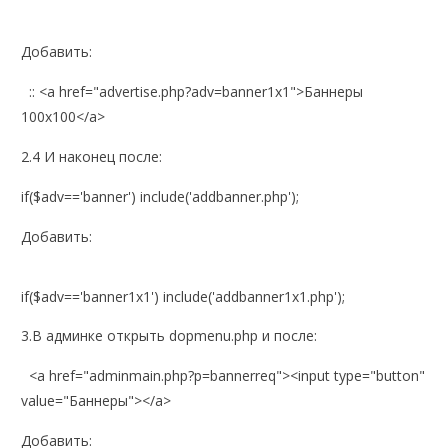
Добавить:
:: <a href="advertise.php?adv=banner1x1">Баннеры
100х100</a>
2.4 И наконец после:
if($adv=='banner') include('addbanner.php');
Добавить:
if($adv=='banner1x1') include('addbanner1x1.php');
3.В админке открыть dopmenu.php и после:
<a href="adminmain.php?p=bannerreq"><input type="button"
value="Баннеры"></a>
Добавить: