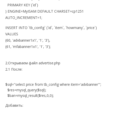
PRIMARY KEY (`id`)
) ENGINE=MyISAM DEFAULT CHARSET=cp1251
AUTO_INCREMENT=1;
INSERT INTO `tb_config` (`id`, `item`, `howmany`, `price`)
VALUES
(60, 'advbanner1x1', '1', '3'),
(61, 'mfabanner1x1', '1', '3');
2.Открываем файл advertise.php
2.1 После:
$sql="select price from tb_config where item='advbanner'";
$res=mysql_query($sql);
$ban=mysql_result($res,0,0);
Добавить: