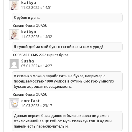
katkya
11.02.2025 в 14:51
3 рубля в день
Скрипт букса QUADU
katkya
11.02.2025 в 14:32
Я тупой дебил мой букс отстой как и сам я урод!
COREFAST-CMS 2022 скрипт букса
Susha
05.01.2024 в 14:27
А сколько можно заработать на буксе, например с
посещаемостью 1000 уников в сутки? Смотрю у многих
буксов хорошая посещаемость.
Скрипт букса QUADU
corefast
10.03.2023 в 23:17
Данная версия была давно и была в качестве демо с
отключенной защитой от мультиаккаунтов. В админ
панели есть переключатель и…