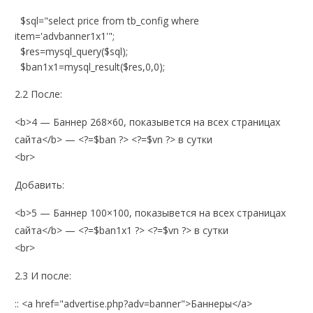
$sql="select price from tb_config where
item='advbanner1x1'";
$res=mysql_query($sql);
$ban1x1=mysql_result($res,0,0);
2.2 После:
<b>4 — Баннер 268×60, показывется на всех страницах
сайта</b> — <?=$ban ?> <?=$vn ?> в сутки
<br>
Добавить:
<b>5 — Баннер 100×100, показывется на всех страницах
сайта</b> — <?=$ban1x1 ?> <?=$vn ?> в сутки
<br>
2.3 И после:
:: <a href="advertise.php?adv=banner">Баннеры</a>