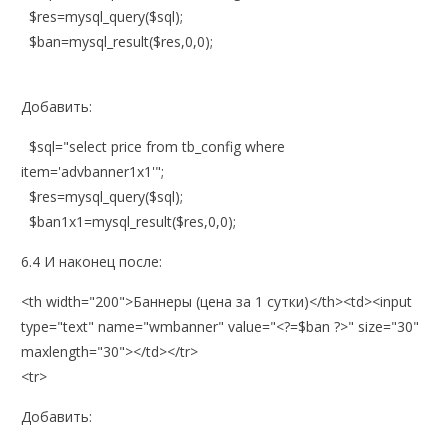
$res=mysql_query($sql);
$ban=mysql_result($res,0,0);
Добавить:
$sql="select price from tb_config where
item='advbanner1x1'";
$res=mysql_query($sql);
$ban1x1=mysql_result($res,0,0);
6.4 И наконец после:
<th width="200">Баннеры (цена за 1 сутки)</th><td><input
type="text" name="wmbanner" value="<?=$ban ?>" size="30"
maxlength="30"></td></tr>
<tr>
Добавить: