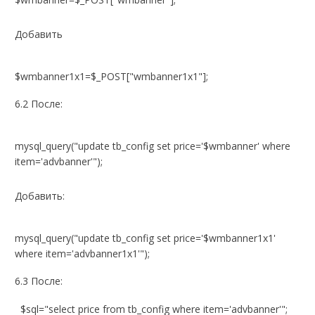
Добавить
$wmbanner1x1=$_POST["wmbanner1x1"];
6.2 После:
mysql_query("update tb_config set price='$wmbanner' where
item='advbanner'");
Добавить:
mysql_query("update tb_config set price='$wmbanner1x1'
where item='advbanner1x1'");
6.3 После:
$sql="select price from tb_config where item='advbanner'";