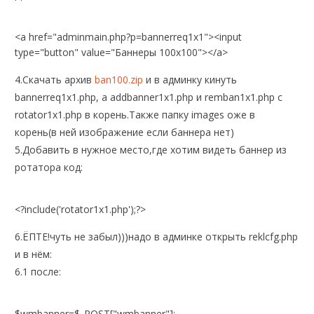
<a href="adminmain.php?p=bannerreq1x1"><input
type="button" value="Баннеры 100х100"></a>
4.Скачать архив
ban100.zip
и в админку кинуть
bannerreq1x1.php, а addbanner1x1.php и remban1x1.php c
rotator1x1.php в корень.Также папку images оже в
корень(в ней изображение если баннера нет)
5.Добавить в нужное место,где хотим видеть баннер из
ротатора код:
<?include('rotator1x1.php');?>
6.ЁПТЕ!чуть не забыл)))надо в админке открыть reklcfg.php
и в нём:
6.1 после:
$wmbanner=$_POST["wmbanner"];