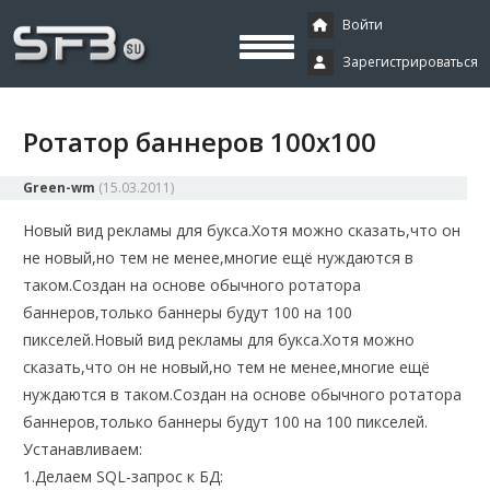
Скачать буксы, скрипты, дополнения и плагины, программирование,
Буксы, программирование,
криптовалюта и майнинг, экономические игры
Войти
Зарегистрироваться
криптовалюта
Ротатор баннеров 100х100
Green-wm
(
15.03.2011
)
Новый вид рекламы для букса.Хотя можно сказать,что он
не новый,но тем не менее,многие ещё нуждаются в
таком.Создан на основе обычного ротатора
баннеров,только баннеры будут 100 на 100
пикселей.
Новый вид рекламы для букса.Хотя можно
сказать,что он не новый,но тем не менее,многие ещё
нуждаются в таком.Создан на основе обычного ротатора
баннеров,только баннеры будут 100 на 100 пикселей.
Устанавливаем:
1.Делаем SQL-запрос к БД: