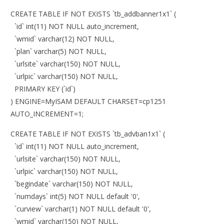
CREATE TABLE IF NOT EXISTS `tb_addbanner1x1` (
`id` int(11) NOT NULL auto_increment,
`wmid` varchar(12) NOT NULL,
`plan` varchar(5) NOT NULL,
`urlsite` varchar(150) NOT NULL,
`urlpic` varchar(150) NOT NULL,
PRIMARY KEY (`id`)
) ENGINE=MyISAM DEFAULT CHARSET=cp1251
AUTO_INCREMENT=1;
CREATE TABLE IF NOT EXISTS `tb_advban1x1` (
`id` int(11) NOT NULL auto_increment,
`urlsite` varchar(150) NOT NULL,
`urlpic` varchar(150) NOT NULL,
`begindate` varchar(150) NOT NULL,
`numdays` int(5) NOT NULL default '0',
`curview` varchar(1) NOT NULL default '0',
`wmid` varchar(150) NOT NULL,