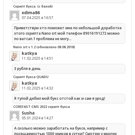
Скрипт букса. (с базой)
xdima86
07.04.2025 в 16:57
Приветствую кто поможет мне по небольшой доработке
этого скрипта Nano srt мой телефон 89016191272 можно
по ватсап.1 проблема не могу…
Nano srt v 1.2 (обновлено 08.08.2018)
katkya
11.02.2025 в 14:51
3 рубля в день
Скрипт букса QUADU
katkya
11.02.2025 в 14:32
Я тупой дебил мой букс отстой как и сам я урод!
COREFAST-CMS 2022 скрипт букса
Susha
05.01.2024 в 14:27
А сколько можно заработать на буксе, например с
посещаемостью 1000 уников в сутки? Смотрю у многих