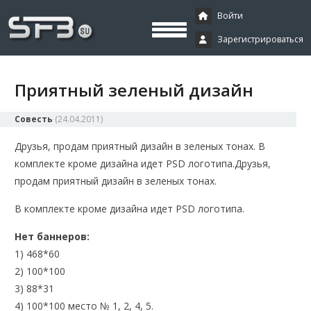
Скачать буксы, скрипты, дополнения и плагины, программирование,
Буксы, программирование,
криптовалюта и майнинг, экономические игры
Войти
Зарегистрироваться
криптовалюта
Приятный зеленый дизайн
Совесть
(
24.04.2011
)
Друзья, продам приятный дизайн в зеленых тонах. В
комплекте кроме дизайна идет PSD логотипа.
Друзья,
продам приятный дизайн в зеленых тонах.
В комплекте кроме дизайна идет PSD логотипа.
Нет баннеров:
1) 468*60
2) 100*100
3) 88*31
4) 100*100 место № 1, 2, 4, 5.