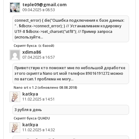
teple09@gmail.com
09.04.2025 в 08:53
connect_error) { die("Ошибка подключения к базе данных:
" . $dbcnx->connect_error); } // Устанавливаем кодировку
UTF-8 $dbcnx->set_charset("utf8"); // Пример запроса
(используйте…
Скрипт букса. (с базой)
xdima86
07.04.2025 в 16:57
Приветствую кто поможет мне по небольшой доработке
этого скрипта Nano srt мой телефон 89016191272 можно
по ватсап.1 проблема не могу…
Nano srt v 1.2 (обновлено 08.08.2018)
katkya
11.02.2025 в 14:51
3 рубля в день
Скрипт букса QUADU
katkya
11.02.2025 в 14:32