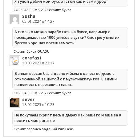
Я тупой дебил мой букс отстой как и сам я урод!
COREFAST-CMS 2022 скрипт букса
Susha
05.01.2024 в 14:27
А сколько можно заработать на буксе, например с
посещаемостью 1000 уников в сутки? Смотрю у многих
буксов хорошая посещаемость.
Скрипт букса QUADU
corefast
10.03.2023 в 23:17
Данная версия была давно и была в качестве демо с
отключенной защитой от мультиаккаунтов. В админ
панели есть переключатель и…
COREFAST-CMS 2022 скрипт букса
sever
18.02.2023 в 10:23
Не покупаем скрипт весь в дырах как решето и еще за 8
просить чмо рогатое
Cкрипт сервиса заданий WmTask