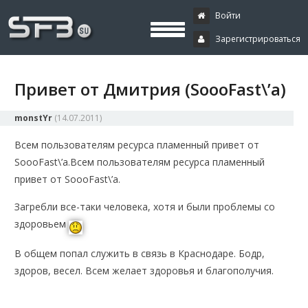
Скачать буксы, скрипты, дополнения и плагины, программирование,
Буксы, программирование,
криптовалюта и майнинг, экономические игры
Войти
Зарегистрироваться
криптовалюта
Привет от Дмитрия (SoooFast\’a)
monstYr
(
14.07.2011
)
Всем пользователям ресурса пламенный привет от
SoooFast\’a.
Всем пользователям ресурса пламенный
привет от SoooFast\’a.
Загребли все-таки человека, хотя и были проблемы со
здоровьем
В общем попал служить в связь в Краснодаре. Бодр,
здоров, весел. Всем желает здоровья и благополучия.