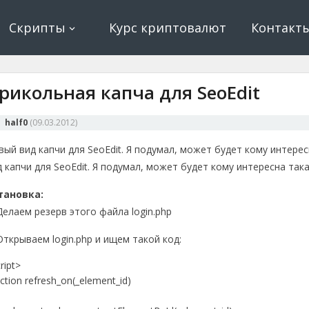
ование, криптовалюта и майнинг, экономические игры
е, криптовалюта
Скрипты
Курс криптовалют
Контакт
рикольная капча для SeoEdit
half0
(
09.03.2012
)
вый вид капчи для SeoEdit. Я подумал, может будет кому интерес
д капчи для SeoEdit. Я подумал, может будет кому интересна така
тановка:
 Делаем резерв этого файла login.php
 Открываем login.php и ищем такой код:
ript>
ction refresh_on(_element_id)