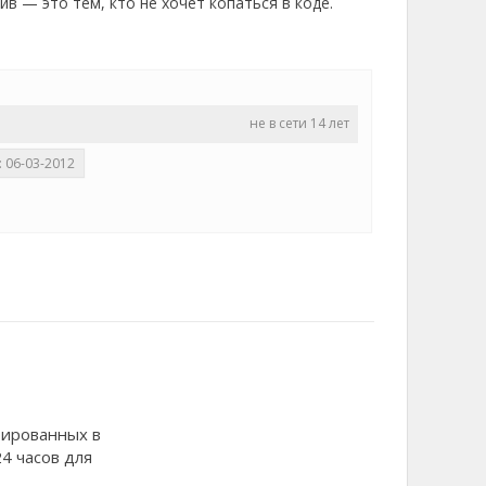
в — это тем, кто не хочет копаться в коде.
не в сети 14 лет
 06-03-2012
рированных в
4 часов для