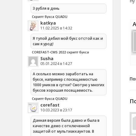
Ну
3 рубля в день
Скрипт букса QUADU
katkya
А
11.02.2025 в 14:32
Я тупой дебил мой букс отстой как и
сам я урод!
COREFAST-CMS 2022 скрипт букса
Susha
05.01.2024 в 14:27
А сколько можно заработать на
По
буксе, например с посещаемостью
1000 уников в сутки? Смотрю у многих
буксов хорошая посещаемость.
Скрипт букса QUADU
П
corefast
10.03.2023 в 23:17
Данная версия была давно и была в
качестве демо с отключенной
защитой от мультиаккаунтов. В