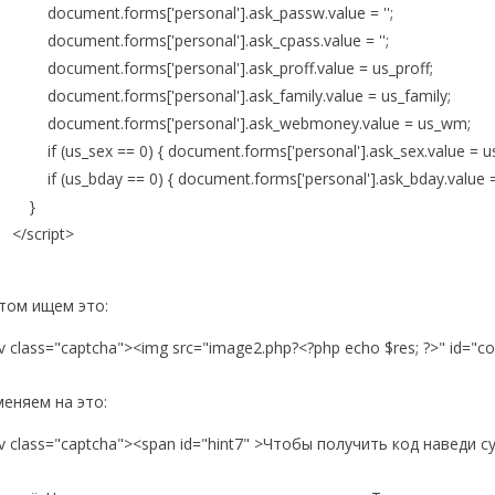
cument.forms['personal'].ask_passw.value = '';
cument.forms['personal'].ask_cpass.value = '';
cument.forms['personal'].ask_proff.value = us_proff;
cument.forms['personal'].ask_family.value = us_family;
cument.forms['personal'].ask_webmoney.value = us_wm;
 (us_sex == 0) { document.forms['personal'].ask_sex.value = us
 (us_bday == 0) { document.forms['personal'].ask_bday.value = 
}
script>
том ищем это:
v class="captcha"><img src="image2.php?<?php echo $res; ?>" id="co
меняем на это:
iv class="captcha"><span id="hint7" >Чтобы получить код наведи с