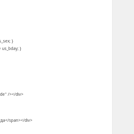
_sex; }
us_bday; }
de" /></div>
уда</span></div>