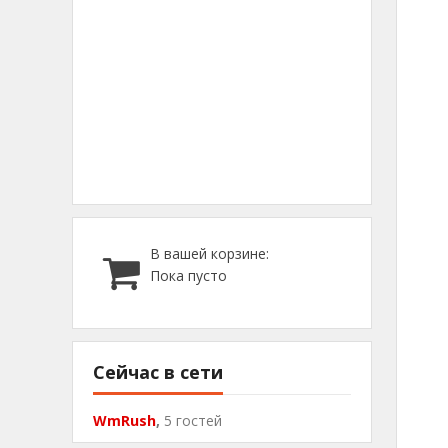
do
}
do
r
fu
do
r
В вашей корзине:
Пока пусто
fu
va
va
Сейчас в сети
v
va
WmRush
,
5 гостей
va