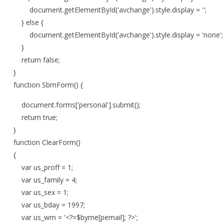
cument.getElementById('avchange').style.display = '';
 else {
cument.getElementById('avchange').style.display = 'none';
}
eturn false;
}
nction SbmForm() {
cument.forms['personal'].submit();
eturn true;
}
nction ClearForm()
{
r us_proff = 1;
r us_family = 4;
ar us_sex = 1;
r us_bday = 1997;
r us_wm = '<?=$byme[pemail]; ?>';