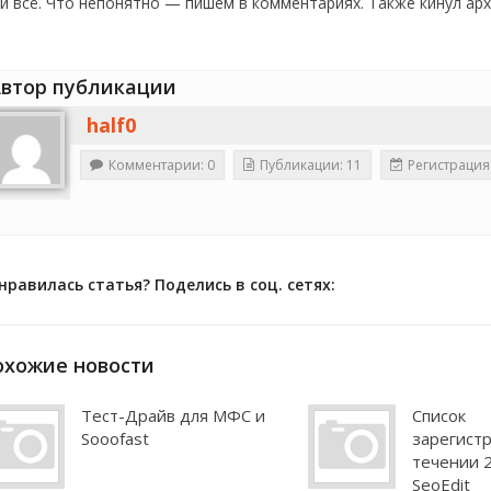
 и всё. Что непонятно — пишем в комментариях. Также кинул архи
втор публикации
half0
Комментарии: 0
Публикации: 11
Регистрация:
нравилась статья? Поделись в соц. сетях:
охожие новости
Тест-Драйв для МФС и
Список
Sooofast
зарегист
течении 2
SeoEdit