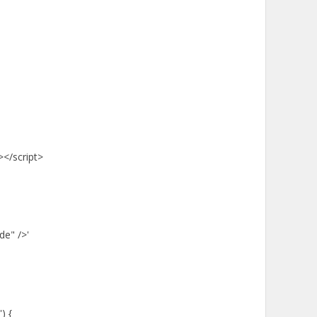
></script>
e" />'
) {