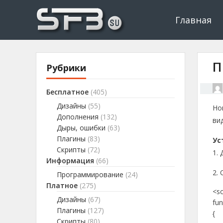
Скачать буксы, скрипты, дополнения и плагины, программир
Буксы, программировани
Главная
П
Рубрики
Бесплатное
(405)
Дизайны
(55)
Но
Дополнения
(132)
ви
Дыры, ошибки
(63)
Плагины
(83)
Ус
Скрипты
(72)
1.
Информация
(66)
2.
Программирование
(24)
Платное
(275)
<sc
Дизайны
(67)
fun
Плагины
(127)
{
Скрипты
(80)