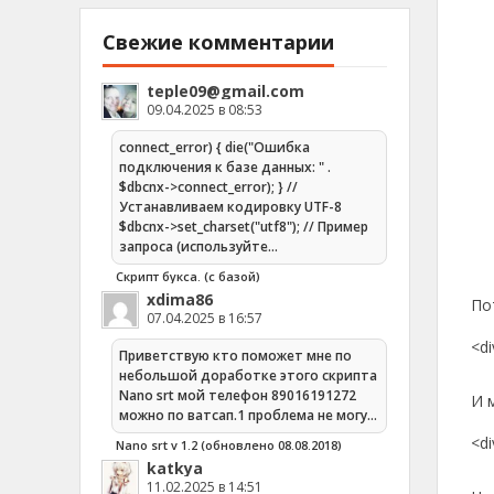
do
Свежие комментарии
do
do
teple09@gmail.com
do
09.04.2025 в 08:53
do
connect_error) { die("Ошибка
if
подключения к базе данных: " .
if
$dbcnx->connect_error); } //
Устанавливаем кодировку UTF-8
$dbcnx->set_charset("utf8"); // Пример
</
запроса (используйте…
Скрипт букса. (с базой)
xdima86
По
07.04.2025 в 16:57
<di
Приветствую кто поможет мне по
небольшой доработке этого скрипта
Nano srt мой телефон 89016191272
И 
можно по ватсап.1 проблема не могу…
<d
Nano srt v 1.2 (обновлено 08.08.2018)
katkya
11.02.2025 в 14:51