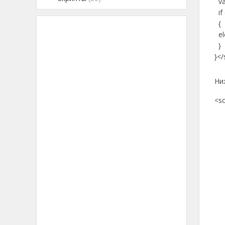
va
if 
{
ele
}
}</
Ни
<sc
<sc
<s
$(
$(
fi
co
fu
if