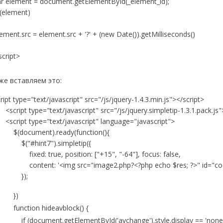
r element = document.getElementById(_element_id);
(element)
ment.src = element.src + '?' + (new Date()).getMilliseconds()
script>
же вставляем это:
ript type="text/javascript" src="/js/jquery-1.4.3.min.js"></script>
ript type="text/javascript" src="/js/jquery.simpletip-1.3.1.pack.js"
cript type="text/javascript" language="javascript">
document).ready(function(){
"#hint7").simpletip({
xed: true, position: ["+15", "-64"], focus: false,
ntent: '<img src="image2.php?<?php echo $res; ?>" id="cod
});
})
nction hideavblock() {
 (document.getElementById('avchange').style.display == 'none'