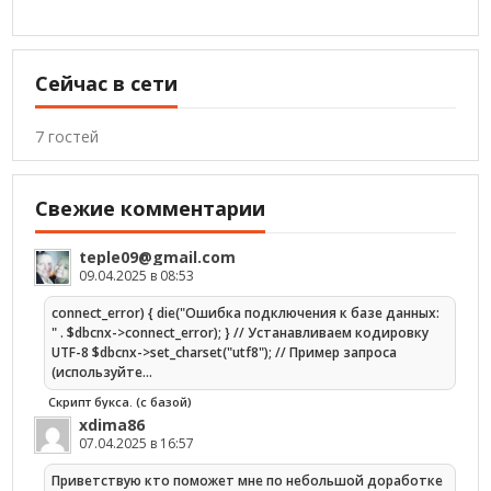
Сейчас в сети
7 гостей
Свежие комментарии
teple09@gmail.com
09.04.2025 в 08:53
connect_error) { die("Ошибка подключения к базе данных:
" . $dbcnx->connect_error); } // Устанавливаем кодировку
UTF-8 $dbcnx->set_charset("utf8"); // Пример запроса
(используйте…
Скрипт букса. (с базой)
xdima86
07.04.2025 в 16:57
Приветствую кто поможет мне по небольшой доработке