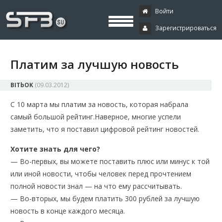
Скачать буксы, скрипты, дополнения и плагины, программирование,
Буксы, программирование,
криптовалюта и майнинг, экономические игры
Войти
Зарегистрироваться
криптовалюта
Платим за лучшую новость
BITbOK
(
09.03.2012
)
С 10 марта мы платим за новость, которая набрала
самый большой рейтинг.
Наверное, многие успели
заметить, что я поставил цифровой рейтинг новостей.
Хотите знать для чего?
— Во-первых, вы можете поставить плюс или минус к той
или иной новости, чтобы человек перед прочтением
полной новости знал — на что ему рассчитывать.
— Во-вторых, мы будем платить 300 рублей за лучшую
новость в конце каждого месяца.