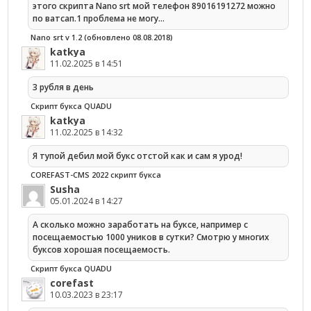
этого скрипта Nano srt мой телефон 89016191272 можно
по ватсап.1 проблема не могу…
Nano srt v 1.2 (обновлено 08.08.2018)
katkya
11.02.2025 в 14:51
3 рубля в день
Скрипт букса QUADU
katkya
11.02.2025 в 14:32
Я тупой дебил мой букс отстой как и сам я урод!
COREFAST-CMS 2022 скрипт букса
Susha
05.01.2024 в 14:27
А сколько можно заработать на буксе, например с
посещаемостью 1000 уников в сутки? Смотрю у многих
буксов хорошая посещаемость.
Скрипт букса QUADU
corefast
10.03.2023 в 23:17