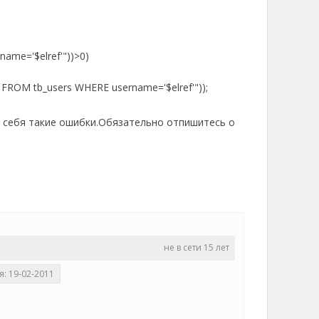
ame='$elref'"))>0)
s FROM tb_users WHERE username='$elref'"));
у себя такие ошибки.Обязательно отпишитесь о
не в сети 15 лет
я: 19-02-2011