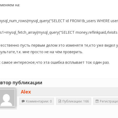
 меняем на:
(mysql_num_rows(mysql_query("SELECT id FROM tb_users WHERE usern
s1=mysql_fetch_array(mysql_query("SELECT money,reflinkpaid,rlvisit
тесственно пусть первым делом это изменятя те,кто уже видел 
зультате,т.к. мне просто не на чём проверить.
ы: самое интересное,что эта ошибка всплывает ток один раз.
втор публикации
Alex
Комментарии: 0
Публикации: 166
Регистраци