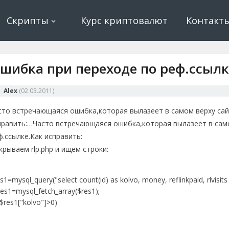
ование, криптовалюта и майнинг, экономические игры
е, криптовалюта
Скрипты
Курс криптовалют
Контакт
шибка при переходе по реф.ссылк
Alex
(
02.03.2011
)
сто встречающаяся ошибка,которая вылазеет в самом верху сайта
править:…
Часто встречающаяся ошибка,которая вылазеет в самом
ф.ссылке.Как исправить:
крываем rlp.php и ищем строки:
s1=mysql_query("select count(id) as kolvo, money, reflinkpaid, rlvisit
s1=mysql_fetch_array($res1);
$res1["kolvo"]>0)