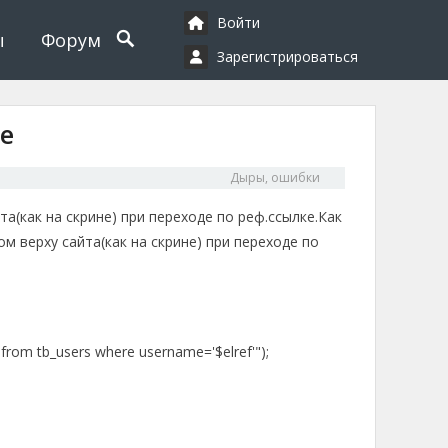
Войти
ы
Форум
Зарегистрироваться
е
Дыры, ошибки
(как на скрине) при переходе по реф.ссылке.Как
 верху сайта(как на скрине) при переходе по
s from tb_users where username='$elref'");