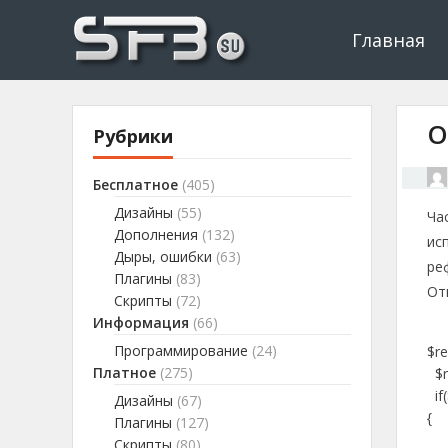
Скачать буксы, скрипты, дополнения и плагины, программир
Буксы, программировани
Главная
О
Рубрики
Бесплатное
(405)
Дизайны
(55)
Ча
Дополнения
(132)
ис
Дыры, ошибки
(63)
ре
Плагины
(83)
От
Скрипты
(72)
Информация
(66)
Программирование
(24)
$re
Платное
(275)
$re
if(
Дизайны
(67)
{
Плагины
(127)
Скрипты
(80)