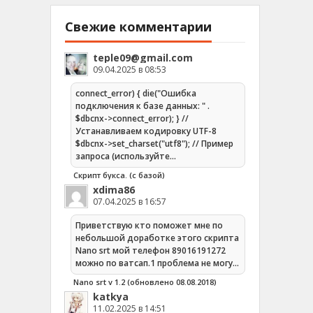
Свежие комментарии
teple09@gmail.com
09.04.2025 в 08:53
connect_error) { die("Ошибка
подключения к базе данных: " .
$dbcnx->connect_error); } //
Устанавливаем кодировку UTF-8
$dbcnx->set_charset("utf8"); // Пример
запроса (используйте…
Скрипт букса. (с базой)
xdima86
07.04.2025 в 16:57
Приветствую кто поможет мне по
небольшой доработке этого скрипта
Nano srt мой телефон 89016191272
можно по ватсап.1 проблема не могу…
Nano srt v 1.2 (обновлено 08.08.2018)
katkya
11.02.2025 в 14:51