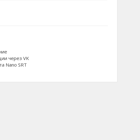
ние
ции через VK
та Nano SRT