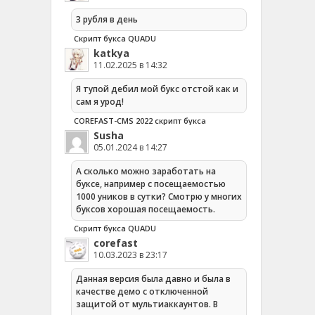
3 рубля в день
Скрипт букса QUADU
katkya
11.02.2025 в 14:32
Я тупой дебил мой букс отстой как и
сам я урод!
COREFAST-CMS 2022 скрипт букса
Susha
05.01.2024 в 14:27
А сколько можно заработать на
буксе, например с посещаемостью
1000 уников в сутки? Смотрю у многих
буксов хорошая посещаемость.
Скрипт букса QUADU
corefast
10.03.2023 в 23:17
Данная версия была давно и была в
качестве демо с отключенной
защитой от мультиаккаунтов. В