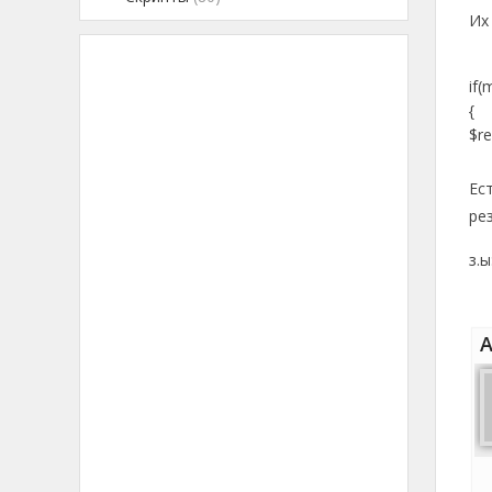
Их
if
{
$re
Ес
ре
з.
А