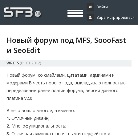
Скачать буксы, скрипты, дополнения и плагины, программирование,
Буксы, программирование,
криптовалюта и майнинг, экономические игры
Войти
Зарегистрироваться
криптовалюта
Новый форум под MFS, SoooFast
и SeoEdit
WRC_S
(
01.01.2012
)
Новый форум, со смайлами, цитатами, админами и
модерами.
В честь нового года, выкладываю полностью
переделанный ранее плагин форума, версия данного
плагина v2.0
В него вошло многое, а именно:
1.
Отличный дизайн;
2.
Многофункциональность;
3.
Отличная админка с понятным интерфейсом и