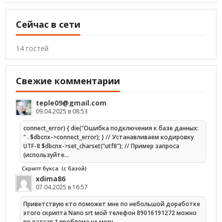
Сейчас в сети
14 гостей
Свежие комментарии
teple09@gmail.com
09.04.2025 в 08:53
connect_error) { die("Ошибка подключения к базе данных:
" . $dbcnx->connect_error); } // Устанавливаем кодировку
UTF-8 $dbcnx->set_charset("utf8"); // Пример запроса
(используйте…
Скрипт букса. (с базой)
xdima86
07.04.2025 в 16:57
Приветствую кто поможет мне по небольшой доработке
этого скрипта Nano srt мой телефон 89016191272 можно
по ватсап.1 проблема не могу…