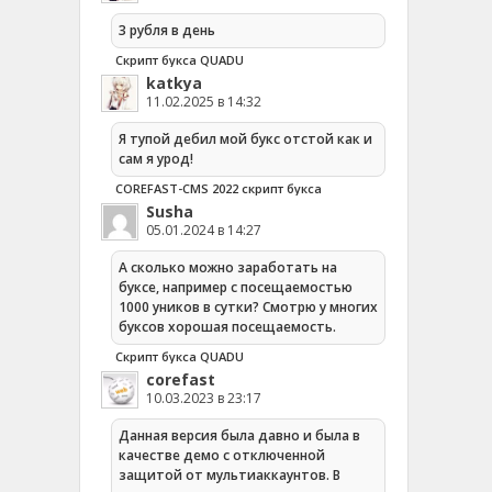
3 рубля в день
Скрипт букса QUADU
katkya
11.02.2025 в 14:32
Я тупой дебил мой букс отстой как и
сам я урод!
COREFAST-CMS 2022 скрипт букса
Susha
05.01.2024 в 14:27
А сколько можно заработать на
буксе, например с посещаемостью
1000 уников в сутки? Смотрю у многих
буксов хорошая посещаемость.
Скрипт букса QUADU
corefast
10.03.2023 в 23:17
Данная версия была давно и была в
качестве демо с отключенной
защитой от мультиаккаунтов. В