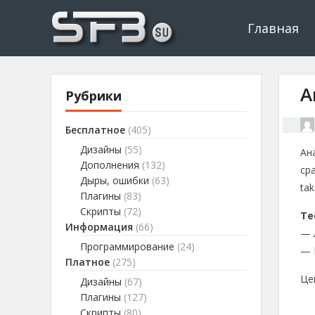
Скачать буксы, скрипты, дополнения и плагины, программир
Буксы, программировани
Главная
А
Рубрики
Бесплатное
(405)
Дизайны
(55)
Ан
Дополнения
(132)
ср
Дыры, ошибки
(63)
tak
Плагины
(83)
Скрипты
(72)
Те
Информация
(66)
— Л
Программирование
(24)
— 
Платное
(275)
Це
Дизайны
(67)
Плагины
(127)
Скрипты
(80)