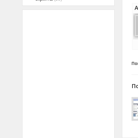
А
По
П