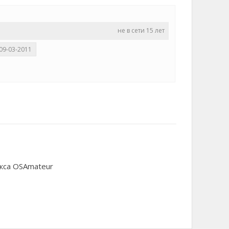
не в сети 15 лет
09-03-2011
кса OSAmateur