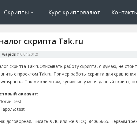
ование, криптовалюта и майнинг, экономические игры
е, криптовалюта
Скрипты
Курс криптовалют
Контакт
налог скрипта Tak.ru
wapids
(
10.04.2012
)
алог скрипта Tak.ru
Описывать работу скрипта, я думаю, не стои
авнить с проектом Tak.ru. Пример работы скрипта для сравнени
.wmspar.ru
э Так же клиентам, купившие у меня данный скрипт, 
стовый аккаунт:
огин: test
Пароль: test
на: договорная. Писать в ЛС или же в ICQ: 84065665. Первым тр