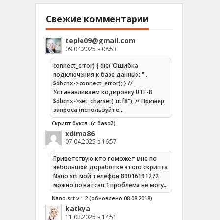
Свежие комментарии
teple09@gmail.com
09.04.2025 в 08:53
connect_error) { die("Ошибка
подключения к базе данных: " .
$dbcnx->connect_error); } //
Устанавливаем кодировку UTF-8
$dbcnx->set_charset("utf8"); // Пример
запроса (используйте…
Скрипт букса. (с базой)
xdima86
07.04.2025 в 16:57
Приветствую кто поможет мне по
небольшой доработке этого скрипта
Nano srt мой телефон 89016191272
можно по ватсап.1 проблема не могу…
Nano srt v 1.2 (обновлено 08.08.2018)
katkya
11.02.2025 в 14:51