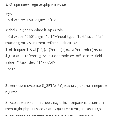
2. Открываем register.php и в коде:
<tr>
<td width="150" align="left">
<label>Реферер:</label></p></td>
<td width="250" align="left"><input type="text" size="25"
maxlength="25" name="referer" value="<?
$ref=limpiar($_GET["r"]); if($ref!='') { echo $ref; }else{ echo
$_COOKIE["referer"];} ?>" autocomplete="off" class="field"
value="" tabindex="1" /></td>
</tr>
Заменяем в кусочкe $_GET[\»r\»], как мы делали в первом
пункте.
3. Всё заменили — теперь надо бы поправить ссылки в
menuright.php (там ссылки вида site.ru/?r=), а нам надо
естественно r заменять на то, что мы придумали.