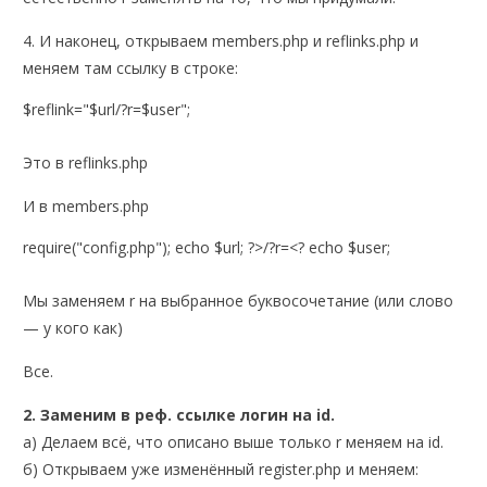
4. И наконец, открываем members.php и reflinks.php и
меняем там ссылку в строке:
$reflink="$url/?r=$user";
Это в reflinks.php
И в members.php
require("config.php"); echo $url; ?>/?r=<? echo $user;
Мы заменяем r на выбранное буквосочетание (или слово
— у кого как)
Все.
2. Заменим в реф. ссылке логин на id.
а) Делаем всё, что описано выше только r меняем на id.
б) Открываем уже изменённый register.php и меняем: