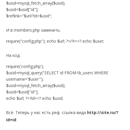
$usid=mysql_fetch_array($usid);
$usid=$usid["id"];
$reflink="$url/?id=$usid";
И в members.php заменить:
require("config.php"); echo $url; ?>/?r=<? echo $user;
На код:
require('config.php');
$usid=mysql_query("SELECT id FROM tb_users WHERE
username='$user'");
$usid=mysql_fetch_array($usid);
$usid=$usid["id"];
echo $url; ?>?id=<? echo $usid;
Всё. Теперь у нас есть реф. ссылка вида
http://site.ru/?
id=id