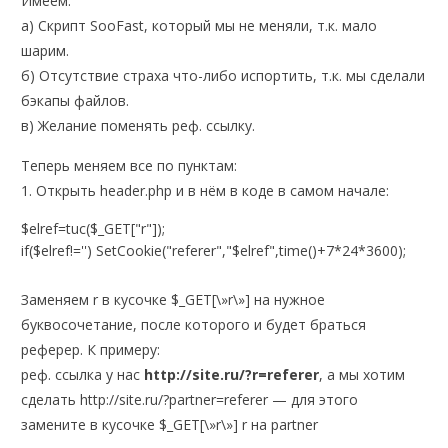
Имеем:
а) Скрипт SooFast, который мы не меняли, т.к. мало
шарим.
б) Отсутствие страха что-либо испортить, т.к. мы сделали
бэкапы файлов.
в) Желание поменять реф. ссылку.
Теперь меняем все по пунктам:
1. Открыть header.php и в нём в коде в самом начале:
$elref=tuc($_GET["r"]);
if($elref!='') SetCookie("referer","$elref",time()+7*24*3600);
Заменяем r в кусочке $_GET[\»r\»] на нужное
буквосочетание, после которого и будет браться
реферер. К примеру:
реф. ссылка у нас
http://site.ru/?r=referer
, а мы хотим
сделать http://site.ru/?partner=referer — для этого
замените в кусочке $_GET[\»r\»] r на partner