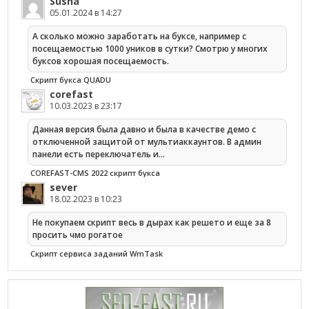
Susha
05.01.2024 в 14:27
А сколько можно заработать на буксе, например с
посещаемостью 1000 уников в сутки? Смотрю у многих
буксов хорошая посещаемость.
Скрипт букса QUADU
corefast
10.03.2023 в 23:17
Данная версия была давно и была в качестве демо с
отключенной защитой от мультиаккаунтов. В админ
панели есть переключатель и…
COREFAST-CMS 2022 скрипт букса
sever
18.02.2023 в 10:23
Не покупаем скрипт весь в дырах как решето и еще за 8
просить чмо рогатое
Cкрипт сервиса заданий WmTask