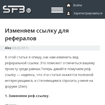
Скачать буксы, скрипты, дополнения и плагины, программирование,
Буксы, программирование,
криптовалюта и майнинг, экономические игры
Войти
Зарегистрироваться
криптовалюта
Изменяем ссылку для
рефералов
Alex
(
26.02.2011
)
В этой статье я опишу, как нам изменить вид
реферальной ссылки. Это поможет отличиться вашему
проекту среди равных.
Теперь давайте помучаем реф.
ссылку — надеюсь, что эта статья окажется полезной
интересующимся, и стесняющимся спросить у меня на
форуме (Zein).
1. Заменяем реф.ссылку.