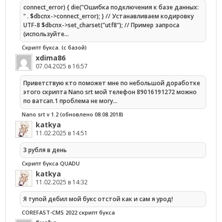
connect_error) { die("Ошибка подключения к базе данных:
" . $dbcnx->connect_error); } // Устанавливаем кодировку
UTF-8 $dbcnx->set_charset("utf8"); // Пример запроса
(используйте…
Скрипт букса. (с базой)
xdima86
07.04.2025 в 16:57
Приветствую кто поможет мне по небольшой доработке
этого скрипта Nano srt мой телефон 89016191272 можно
по ватсап.1 проблема не могу…
Nano srt v 1.2 (обновлено 08.08.2018)
katkya
11.02.2025 в 14:51
3 рубля в день
Скрипт букса QUADU
katkya
11.02.2025 в 14:32
Я тупой дебил мой букс отстой как и сам я урод!
COREFAST-CMS 2022 скрипт букса