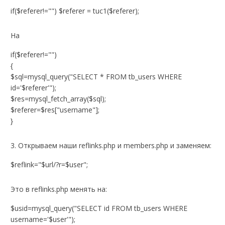
if($referer!="") $referer = tuc1($referer);
На
if($referer!="")
{
$sql=mysql_query("SELECT * FROM tb_users WHERE
id='$referer'");
$res=mysql_fetch_array($sql);
$referer=$res["username"];
}
3. Открываем наши reflinks.php и members.php и заменяем:
$reflink="$url/?r=$user";
Это в reflinks.php менять на:
$usid=mysql_query("SELECT id FROM tb_users WHERE
username='$user'");