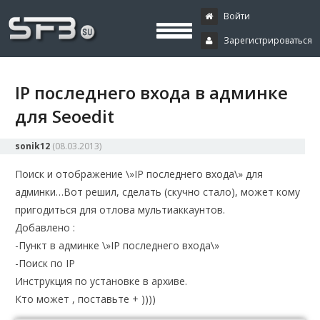
Скачать буксы, скрипты, дополнения и плагины, программирование,
Буксы, программирование,
криптовалюта и майнинг, экономические игры
Войти
Зарегистрироваться
криптовалюта
IP последнего входа в админке
для Seoedit
sonik12
(
08.03.2013
)
Поиск и отображение \»IP последнего входа\» для
админки…
Вот решил, сделать (скучно стало), может кому
пригодиться для отлова мультиаккаунтов.
Добавлено :
-Пункт в админке \»IP последнего входа\»
-Поиск по IP
Инструкция по установке в архиве.
Кто может , поставьте + ))))