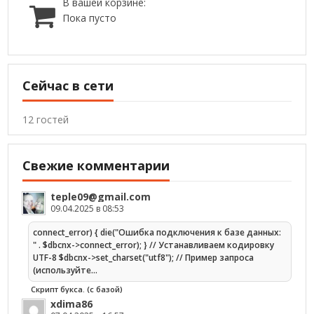
В вашей корзине:
Пока пусто
Сейчас в сети
12 гостей
Свежие комментарии
teple09@gmail.com
09.04.2025 в 08:53
connect_error) { die("Ошибка подключения к базе данных:
" . $dbcnx->connect_error); } // Устанавливаем кодировку
UTF-8 $dbcnx->set_charset("utf8"); // Пример запроса
(используйте…
Скрипт букса. (с базой)
xdima86