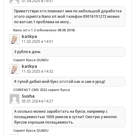
07.04.2025 в 16:57
Приветствую кто поможет мне по небольшой доработке
этого скрипта Nano srt мой телефон 89016191272 можно
по ватсап.1 проблема не могу…
Nano srt v 1.2 (обновлено 08.08.2018)
katkya
11.02.2025 в 14:51
3 рубля в день
Скрипт букса QUADU
katkya
11.02.2025 в 14:32
Я тупой дебил мой букс отстой как и сам я урод!
COREFAST-CMS 2022 скрипт букса
Susha
05.01.2024 в 14:27
А сколько можно заработать на буксе, например с
посещаемостью 1000 уников в сутки? Смотрю у многих
буксов хорошая посещаемость.
Скрипт букса QUADU