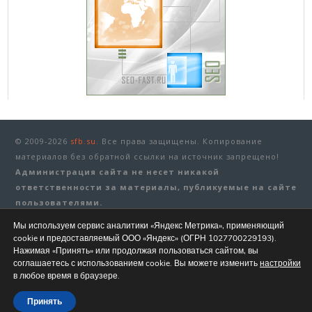
© 2009-2026
sfb.su.
Все права защищены. Копирование
материалов без обратной ссылки на источник запрещено!
Администрация сайта не несет никакой
ответственности за материалы, публикуемые на сайте
пользователями.
Мы используем сервис аналитики «Яндекс Метрика», применяющий
Политика конфиденциальности
|
Рекламные материалы
|
cookie и предоставляемый ООО «Яндекс» (ОГРН 1027700229193).
Правила
|
Контакты
Нажимая «Принять» или продолжая пользоваться сайтом, вы
соглашаетесь с использованием cookie. Вы можете изменить
настройки
в любое время в браузере.
Принять