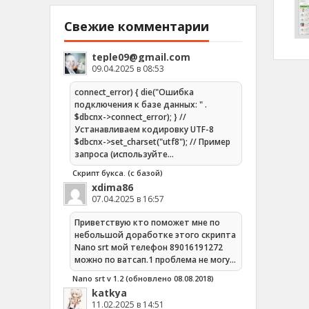
Свежие комментарии
teple09@gmail.com
09.04.2025 в 08:53
connect_error) { die("Ошибка
подключения к базе данных: " .
$dbcnx->connect_error); } //
Устанавливаем кодировку UTF-8
$dbcnx->set_charset("utf8"); // Пример
запроса (используйте…
Скрипт букса. (с базой)
xdima86
07.04.2025 в 16:57
Приветствую кто поможет мне по
небольшой доработке этого скрипта
Nano srt мой телефон 89016191272
можно по ватсап.1 проблема не могу…
Nano srt v 1.2 (обновлено 08.08.2018)
katkya
11.02.2025 в 14:51