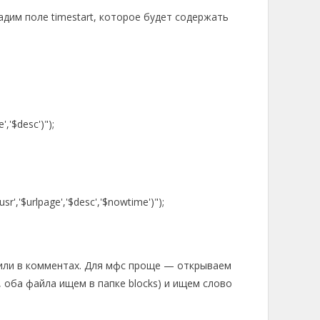
дадим поле timestart, которое будет содержать
','$desc')");
sr','$urlpage','$desc','$nowtime')");
 или в комментах. Для мфс проще — открываем
», оба файла ищем в папке blocks) и ищем слово