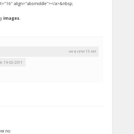
ht="16" align="absmiddle"></a>&nbsp;
ку
images
.
не в сети 15 лет
я: 19-02-2011
ия по