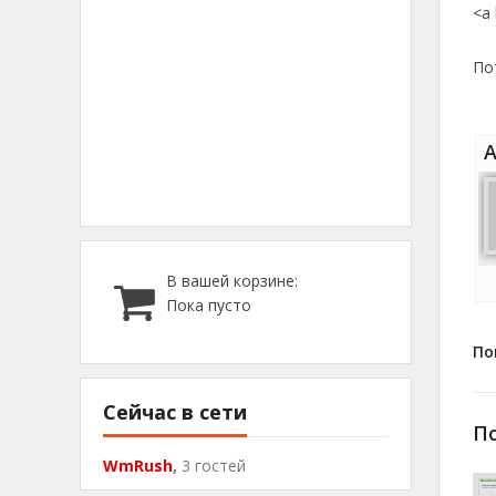
<a 
По
А
В вашей корзине:
Пока пусто
По
Сейчас в сети
П
WmRush
,
3 гостей