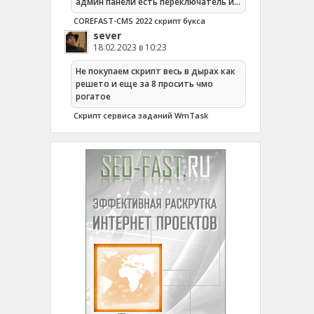
админ панели есть переключатель и…
COREFAST-CMS 2022 скрипт букса
sever
18.02.2023 в 10:23
Не покупаем скрипт весь в дырах как
решето и еще за 8 просить чмо
рогатое
Cкрипт сервиса заданий WmTask