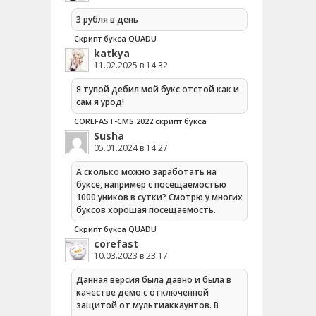
3 рубля в день
Скрипт букса QUADU
katkya
11.02.2025 в 14:32
Я тупой дебил мой букс отстой как и
сам я урод!
COREFAST-CMS 2022 скрипт букса
Susha
05.01.2024 в 14:27
А сколько можно заработать на
буксе, например с посещаемостью
1000 уников в сутки? Смотрю у многих
буксов хорошая посещаемость.
Скрипт букса QUADU
corefast
10.03.2023 в 23:17
Данная версия была давно и была в
качестве демо с отключенной
защитой от мультиаккаунтов. В