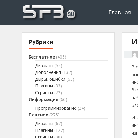
Скачать буксы, скрипты, дополнения и плагины, программир
Буксы, программировани
Главная
И
Рубрики
Бесплатное
(405)
Дизайны
(55)
В 
Дополнения
(132)
вы
Дыры, ошибки
(63)
ин
Плагины
(83)
ба
Скрипты
(72)
па
Информация
(66)
бл
Программирование
(24)
Платное
(275)
Ит
Дизайны
(67)
ин
Плагины
(127)
из
Скрипты
(80)