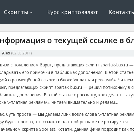
ование, криптовалюта и майнинг, экономические игры
е, криптовалюта
Скрипты
Курс криптовалют
Контакт
нформация о текущей ссылке в бл
Alex
(
02.03.2011
)
связи с появлением барыг, предлагающих скрипт spartak-bux.ru 
кладывать его примочки в паблик как дополнения. В этой статье 
фой о размещённой ссылке в блоке \»платная реклама\». Читае
рыг, предлагающих скрипт spartak-bux.ru — решил потихоньку в
блик как дополнения. В этой статье с расскажу, как сделать так
оке \»платная реклама\». Читаем внимательно и делаем…
ак. Суть проста — мы делаем линк возле слова \»платная реклам
фу будет просто, т.к. ссылка в платной рекламе не ротируется 
начальном скрипте SooFast. Кстати, данная фича подходит как п