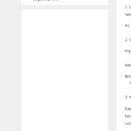
1.
чи
AL
2.
mys
Ме
$n
mys
3.
Ка
he
\»