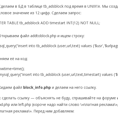
 Сделаем в БД в таблице tb_adsblock под время в UNIX\’e. Мы соз
словое значение из 12 цифр. Сделаем запрос:
TER TABLE tb_adsblock ADD timestart INT(12) NOT NULL;
 Открываем файл addtoblock.php и ищем строку:
ql_query("insert into tb_adsblock (user,url,text) values ('$usr','$urlpage
няем её на код:
owtime=time();
ql_query("insert into tb_adsblock (user,url,text,timestart) values ('$u
 Кидаем файл
block_info.php
и делаем на него ссылку.
к сделать ссылку — объяснять не буду, спрашивайте на форуме
ad.php или left.php (короче надо найти слово \»платная реклама\
платная реклама\». Перед ним добавляем: