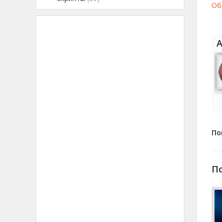
Об
А
По
П