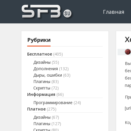
Скачать буксы, скрипты, дополнения и плагины, программир
Буксы, программировани
Главная
Х
Рубрики
Бесплатное
(405)
Дизайны
(55)
Вы
Дополнения
(132)
бе
Дыры, ошибки
(63)
бе
Плагины
(83)
па
Скрипты
(72)
Информация
(66)
Пр
Программирование
(24)
[ur
Платное
(275)
Дизайны
(67)
Ко
Плагины
(127)
Скрипты
(80)