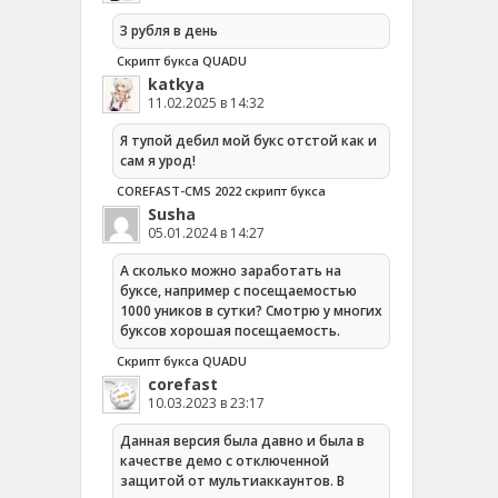
3 рубля в день
Скрипт букса QUADU
katkya
11.02.2025 в 14:32
Я тупой дебил мой букс отстой как и
сам я урод!
COREFAST-CMS 2022 скрипт букса
Susha
05.01.2024 в 14:27
А сколько можно заработать на
буксе, например с посещаемостью
1000 уников в сутки? Смотрю у многих
буксов хорошая посещаемость.
Скрипт букса QUADU
corefast
10.03.2023 в 23:17
Данная версия была давно и была в
качестве демо с отключенной
защитой от мультиаккаунтов. В