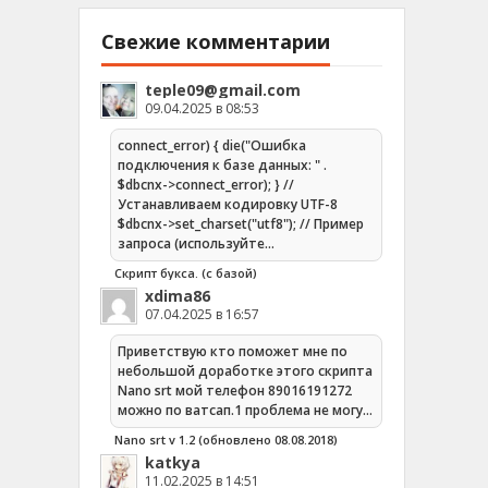
Свежие комментарии
teple09@gmail.com
09.04.2025 в 08:53
connect_error) { die("Ошибка
подключения к базе данных: " .
$dbcnx->connect_error); } //
Устанавливаем кодировку UTF-8
$dbcnx->set_charset("utf8"); // Пример
запроса (используйте…
Скрипт букса. (с базой)
xdima86
07.04.2025 в 16:57
Приветствую кто поможет мне по
небольшой доработке этого скрипта
Nano srt мой телефон 89016191272
можно по ватсап.1 проблема не могу…
Nano srt v 1.2 (обновлено 08.08.2018)
katkya
11.02.2025 в 14:51