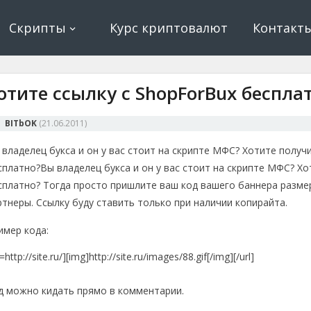
ование, криптовалюта и майнинг, экономические игры
е, криптовалюта
Скрипты
Курс криптовалют
Контакт
отите ссылку с ShopForBux беспла
BITbOK
(
21.06.2011
)
 владелец букса и он у вас стоит на скрипте МФС? Хотите получ
сплатно?
Вы владелец букса и он у вас стоит на скрипте МФС? Х
сплатно? Тогда просто пришлите ваш код вашего баннера размер
ртнеры. Ссылку буду ставить только при наличии копирайта.
имер кода:
l=http://site.ru/][img]http://site.ru/images/88.gif[/img][/url]
д можно кидать прямо в комментарии.