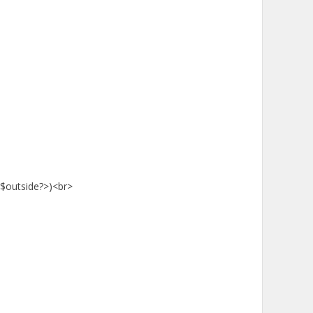
$outside?>)<br>