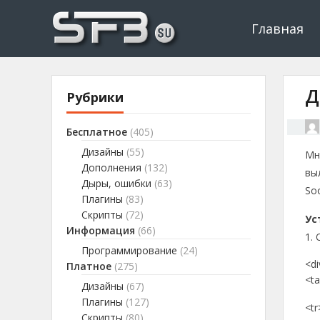
Скачать буксы, скрипты, дополнения и плагины, программир
Буксы, программировани
Главная
Д
Рубрики
Бесплатное
(405)
Дизайны
(55)
Мн
Дополнения
(132)
вы
Дыры, ошибки
(63)
So
Плагины
(83)
Скрипты
(72)
Ус
Информация
(66)
1.
Программирование
(24)
<di
Платное
(275)
<ta
Дизайны
(67)
Плагины
(127)
<tr
Скрипты
(80)