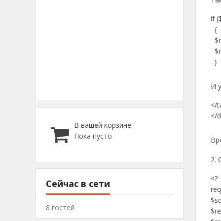
if 
{
$ro
$ro
}
И 
</t
</d
В вашей корзине:
Пока пусто
Вр
2.
<?
Сейчас в сети
req
$sq
8 гостей
$re