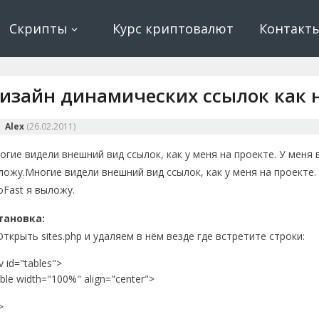
ование, криптовалюта и майнинг, экономические игры
е, криптовалюта
Скрипты
Курс криптовалют
Контакт
изайн динамических ссылок как н
Alex
(
26.02.2011
)
огие видели внешний вид ссылок, как у меня на проекте. У меня 
ложу.
Многие видели внешний вид ссылок, как у меня на проекте.
oFast я выложу.
тановка:
 Открыть sites.php и удаляем в нём везде где встретите строки:
v id="tables">
ble width="100%" align="center">
>