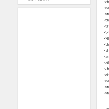
<th
<b
</t
<th
<di
<b
</t
<th
<di
<b
</t
<th
<di
<b
</t
</t
Та