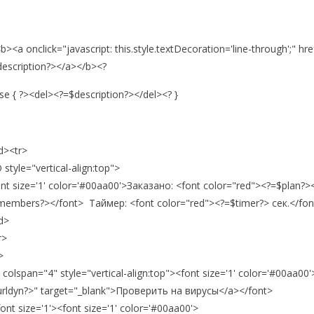
b><a onclick="javascript: this.style.textDecoration='line-through';" 
escription?></a></b><?
lse { ?><del><?=$description?></del><? }
d><tr>
 style="vertical-align:top">
nt size='1' color='#00aa00'>Заказано: <font color="red"><?=$plan?
members?></font> Таймер: <font color="red"><?=$timer?> сек.</fon
d>
r>
>
 colspan="4" style="vertical-align:top"><font size='1' color='#00aa00'
urldyn?>" target="_blank">Проверить на вирусы</a></font>
nt size='1'><font size='1' color='#00aa00'>