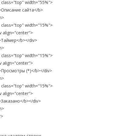
 class="top" width="55%">
>Описание сайта</b>
h>
 class="top" width="15%">
v align="center">
>Таймер</b></div>
h>
 class="top" width="15%">
v align="center">
>Просмотры (*)</b></div>
h>
 class="top" width="15%">
v align="center">
>Заказано</b></div>
h>
r>
кже удаляем строки: