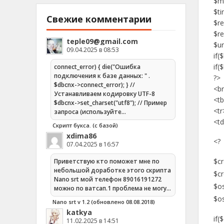
$my
$ti
Свежие комментарии
$re
$re
teple09@gmail.com
$ur
09.04.2025 в 08:53
if(
if(
connect_error) { die("Ошибка
подключения к базе данных: " .
?>
$dbcnx->connect_error); } //
<br
Устанавливаем кодировку UTF-8
<t
$dbcnx->set_charset("utf8"); // Пример
<tr
запроса (используйте…
<td
Скрипт букса. (с базой)
xdima86
<?
07.04.2025 в 16:57
$cr
Приветствую кто поможет мне по
небольшой доработке этого скрипта
$cr
Nano srt мой телефон 89016191272
$o
можно по ватсап.1 проблема не могу…
$os
Nano srt v 1.2 (обновлено 08.08.2018)
katkya
if(
11.02.2025 в 14:51