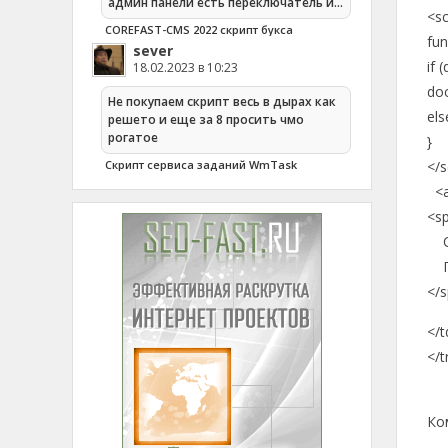
админ панели есть переключатель и…
<sc
COREFAST-CMS 2022 скрипт букса
fun
sever
if 
18.02.2023 в 10:23
doc
Не покупаем скрипт весь в дырах как
els
решето и еще за 8 просить чмо
рогатое
}
Cкрипт сервиса заданий WmTask
</s
<a
<sp
Са
Пр
</
</t
</t
Ко