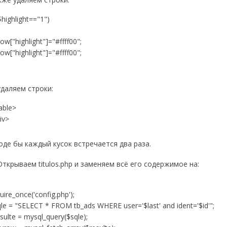
($highlight=="1")
w["highlight"]="#ffff00";
w["highlight"]="#ffff00";
удаляем строки:
able>
iv>
оде бы каждый кусок встречается два раза.
 Открываем titulos.php и заменяем всё его содержимое на:
uire_once('config.php');
le = "SELECT * FROM tb_ads WHERE user='$last' and ident='$id'";
sulte = mysql_query($sqle);