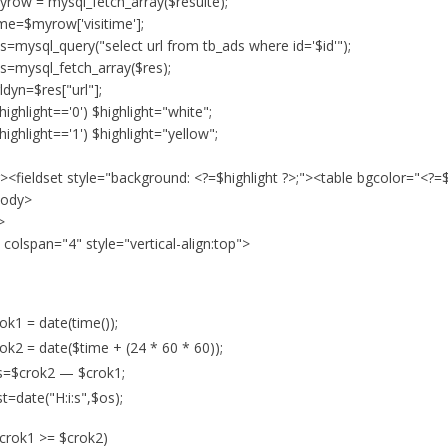
row = mysql_fetch_array($resulte);
me=$myrow['visitime'];
s=mysql_query("select url from tb_ads where id='$id'");
s=mysql_fetch_array($res);
ldyn=$res["url"];
$highlight=='0') $highlight="white";
$highlight=='1') $highlight="yellow";
><fieldset style="background: <?=$highlight ?>;"><table bgcolor="<?=$
body>
>
 colspan="4" style="vertical-align:top">
ok1 = date(time());
ok2 = date($time + (24 * 60 * 60));
s=$crok2 — $crok1;
t=date("H:i:s",$os);
$crok1 >= $crok2)