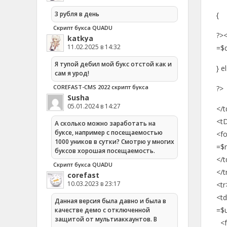
3 рубля в день
{
Скрипт букса QUADU
?><
katkya
11.02.2025 в 14:32
=$d
Я тупой дебил мой букс отстой как и
} e
сам я урод!
COREFAST-CMS 2022 скрипт букса
?>
Susha
05.01.2024 в 14:27
</t
<tD
А сколько можно заработать на
буксе, например с посещаемостью
<fo
1000 уников в сутки? Смотрю у многих
=$
буксов хорошая посещаемость.
</t
Скрипт букса QUADU
</t
corefast
10.03.2023 в 23:17
<tr
<td
Данная версия была давно и была в
=$
качестве демо с отключенной
защитой от мультиаккаунтов. В
<fo