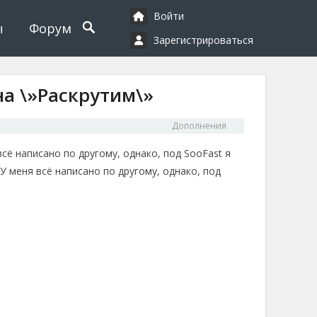
Войти
ы
Форум
Зарегистрироваться
а \»Раскрутим\»
Дополнения
всё написано по другому, однако, под SooFast я
 У меня всё написано по другому, однако, под