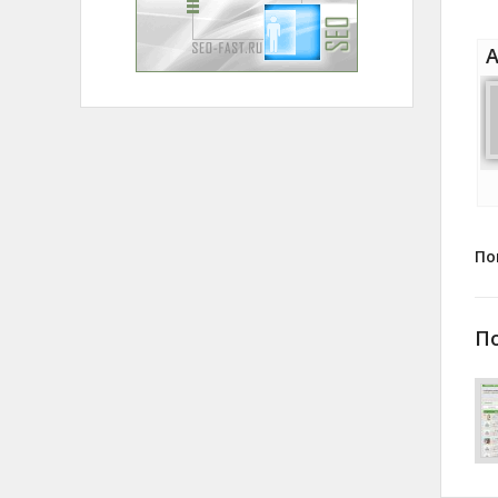
А
По
П