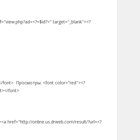
href="view.php?ad=<?=$id?>" target="_blank"><?
></font> Просмотры: <font color="red"><?
t></font>
><a href="http://online.us.drweb.com/result/?url=<?