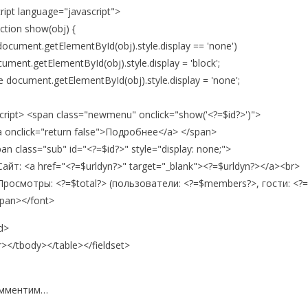
ript language="javascript">
ction show(obj) {
(document.getElementById(obj).style.display == 'none')
ument.getElementById(obj).style.display = 'block';
e document.getElementById(obj).style.display = 'none';
cript> <span class="newmenu" onclick="show('<?=$id?>')">
 onclick="return false">Подробнее</a> </span>
an class="sub" id="<?=$id?>" style="display: none;">
йт: <a href="<?=$urldyn?>" target="_blank"><?=$urldyn?></a><br>
осмотры: <?=$total?> (пользователи: <?=$members?>, гости: <?=
span></font>
d>
r></tbody></table></fieldset>
мментим…