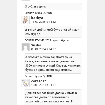
3 рубля в день
Скрипт букса QUADU
katkya
11.02.2025 в 14:32
Я тупой дебил мой букс отстой как и
сам я урод!
COREFAST-CMS 2022 скрипт букса
Susha
05.01.2024 в 14:27
А сколько можно заработать на
буксе, например с посещаемостью
1000 уников в сутки? Смотрю у многих
буксов хорошая посещаемость.
Скрипт букса QUADU
corefast
10.03.2023 в 23:17
Данная версия была давно и была в
качестве демо с отключенной
защитой от мультиаккаунтов. В