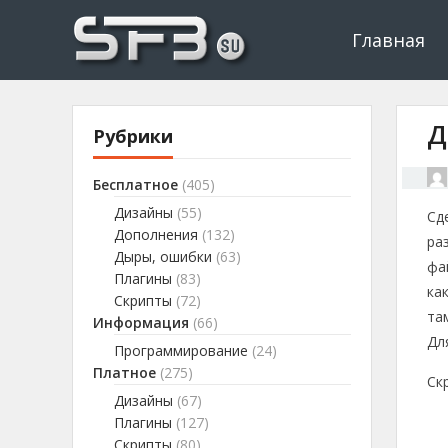
Скачать буксы, скрипты, дополнения и плагины, программир
Буксы, программировани
Главная
Д
Рубрики
Бесплатное
(405)
Дизайны
(55)
Сд
Дополнения
(132)
ра
Дыры, ошибки
(63)
фа
Плагины
(83)
ка
Скрипты
(72)
та
Информация
(66)
Дл
Программирование
(24)
Платное
(275)
Ск
Дизайны
(67)
Плагины
(127)
Скрипты
(80)