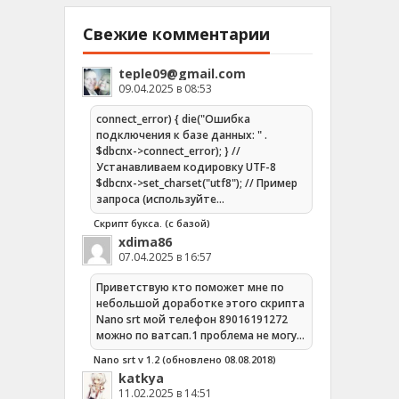
Свежие комментарии
teple09@gmail.com
09.04.2025 в 08:53
connect_error) { die("Ошибка
подключения к базе данных: " .
$dbcnx->connect_error); } //
Устанавливаем кодировку UTF-8
$dbcnx->set_charset("utf8"); // Пример
запроса (используйте…
Скрипт букса. (с базой)
xdima86
07.04.2025 в 16:57
Приветствую кто поможет мне по
небольшой доработке этого скрипта
Nano srt мой телефон 89016191272
можно по ватсап.1 проблема не могу…
Nano srt v 1.2 (обновлено 08.08.2018)
katkya
11.02.2025 в 14:51