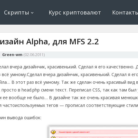
ование, криптовалюта и майнинг, экономические игры
е, криптовалюта
Скрипты
Курс криптовалют
Контакт
изайн Alpha, для MFS 2.2
Green-wm
(
02.06.2011
)
елал вчера дизайнчик, красивенький. Сделал я его качественно. 
з всё умному.
Сделал вчера дизайнчик, красивенький. Сделал я ег
йла… В этот раз всё умному. Так же сделан очень красивый вид 
к просто в head.php смени текст. Переписал CSS, так как там бы
м ее вообще не было… В дизайне так же очень красивая менюшка
я частоиспользуемых тегов — прописал соответствующие стили
рин вывода ошибок: