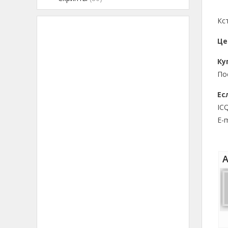
Кс
Це
Ку
По
Ес
IC
E-m
А