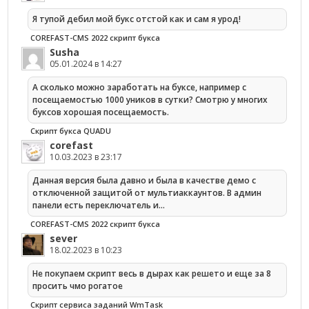
Я тупой дебил мой букс отстой как и сам я урод!
COREFAST-CMS 2022 скрипт букса
Susha
05.01.2024 в 14:27
А сколько можно заработать на буксе, например с
посещаемостью 1000 уников в сутки? Смотрю у многих
буксов хорошая посещаемость.
Скрипт букса QUADU
corefast
10.03.2023 в 23:17
Данная версия была давно и была в качестве демо с
отключенной защитой от мультиаккаунтов. В админ
панели есть переключатель и…
COREFAST-CMS 2022 скрипт букса
sever
18.02.2023 в 10:23
Не покупаем скрипт весь в дырах как решето и еще за 8
просить чмо рогатое
Cкрипт сервиса заданий WmTask