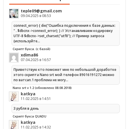
teple09@gmail.com
09.04.2025 в 08:53
connect_error) { die("Ошибка подключения к базе данных:
" . $dbcnx->connect_error); } // Устанавливаем кодировку
UTF-8 $dbcnx->set_charset("utf8"); // Пример запроса
(используйте…
Скрипт букса. (с базой)
xdima86
07.04.2025 в 16:57
Приветствую кто поможет мне по небольшой доработке
этого скрипта Nano srt мой телефон 89016191272 можно
по ватсап.1 проблема не могу…
Nano srt v 1.2 (обновлено 08.08.2018)
katkya
11.02.2025 в 14:51
3 рубля в день
Скрипт букса QUADU
katkya
11.02.2025 в 14:32