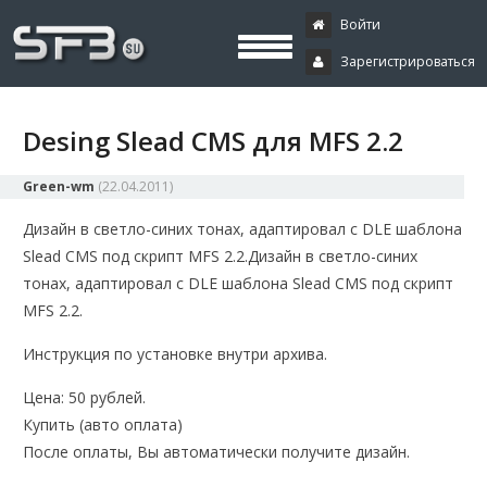
Скачать буксы, скрипты, дополнения и плагины, программирование,
Буксы, программирование,
криптовалюта и майнинг, экономические игры
Войти
Зарегистрироваться
криптовалюта
Desing Slead CMS для MFS 2.2
Green-wm
(
22.04.2011
)
Дизайн в светло-синих тонах, адаптировал с DLE шаблона
Slead CMS под скрипт MFS 2.2.
Дизайн в светло-синих
тонах, адаптировал с DLE шаблона Slead CMS под скрипт
MFS 2.2.
Инструкция по установке внутри архива.
Цена: 50 рублей.
Купить
(авто оплата)
После оплаты, Вы автоматически получите дизайн.