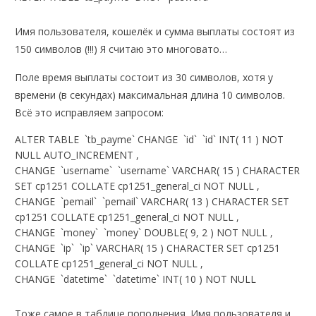
Имя пользователя, кошелёк и сумма выплаты состоят из
150 символов (!!!) Я считаю это многовато…
Поле время выплаты состоит из 30 символов, хотя у
времени (в секундах) максимальная длина 10 символов.
Всё это исправляем запросом:
ALTER TABLE `tb_payme` CHANGE `id` `id` INT( 11 ) NOT
NULL AUTO_INCREMENT ,
CHANGE `username` `username` VARCHAR( 15 ) CHARACTER
SET cp1251 COLLATE cp1251_general_ci NOT NULL ,
CHANGE `pemail` `pemail` VARCHAR( 13 ) CHARACTER SET
cp1251 COLLATE cp1251_general_ci NOT NULL ,
CHANGE `money` `money` DOUBLE( 9, 2 ) NOT NULL ,
CHANGE `ip` `ip` VARCHAR( 15 ) CHARACTER SET cp1251
COLLATE cp1251_general_ci NOT NULL ,
CHANGE `datetime` `datetime` INT( 10 ) NOT NULL
Тоже самое в таблице пополнения. Имя пользователя и