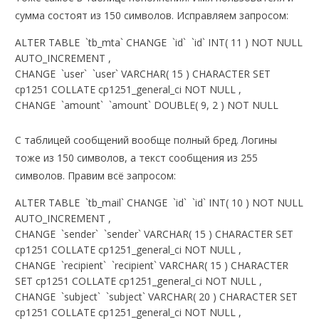
сумма состоят из 150 символов. Исправляем запросом:
ALTER TABLE `tb_mta` CHANGE `id` `id` INT( 11 ) NOT NULL
AUTO_INCREMENT ,
CHANGE `user` `user` VARCHAR( 15 ) CHARACTER SET
cp1251 COLLATE cp1251_general_ci NOT NULL ,
CHANGE `amount` `amount` DOUBLE( 9, 2 ) NOT NULL
С таблицей сообщений вообще полный бред. Логины
тоже из 150 символов, а текст сообщения из 255
символов. Правим всё запросом:
ALTER TABLE `tb_mail` CHANGE `id` `id` INT( 10 ) NOT NULL
AUTO_INCREMENT ,
CHANGE `sender` `sender` VARCHAR( 15 ) CHARACTER SET
cp1251 COLLATE cp1251_general_ci NOT NULL ,
CHANGE `recipient` `recipient` VARCHAR( 15 ) CHARACTER
SET cp1251 COLLATE cp1251_general_ci NOT NULL ,
CHANGE `subject` `subject` VARCHAR( 20 ) CHARACTER SET
cp1251 COLLATE cp1251_general_ci NOT NULL ,