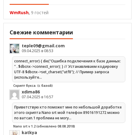
WmRush
,
9 гостей
Свежие комментарии
teple09@gmail.com
09.04.2025 в 08:53
connect_error) { die("Ошибка подключения к базе данных:
" . $dbcnx->connect_error); } // Устанавливаем кодировку
UTF-8 $dbcnx->set_charset("utf8"); // Пример запроса
(используйте…
Скрипт букса. (с базой)
xdima86
07.04.2025 в 16:57
Приветствую кто поможет мне по небольшой доработке
этого скрипта Nano srt мой телефон 89016191272 можно
по ватсап.1 проблема не могу…
Nano srt v 1.2 (обновлено 08.08.2018)
katkya