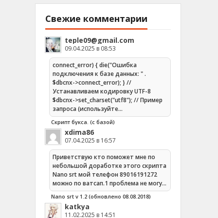
Свежие комментарии
teple09@gmail.com
09.04.2025 в 08:53
connect_error) { die("Ошибка
подключения к базе данных: " .
$dbcnx->connect_error); } //
Устанавливаем кодировку UTF-8
$dbcnx->set_charset("utf8"); // Пример
запроса (используйте…
Скрипт букса. (с базой)
xdima86
07.04.2025 в 16:57
Приветствую кто поможет мне по
небольшой доработке этого скрипта
Nano srt мой телефон 89016191272
можно по ватсап.1 проблема не могу…
Nano srt v 1.2 (обновлено 08.08.2018)
katkya
11.02.2025 в 14:51