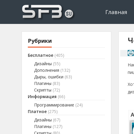
Скачать буксы, скрипты, дополнения и плагины, программир
Буксы, программировани
Главная
Ч
Рубрики
Бесплатное
(405)
Дизайны
(55)
На
Дополнения
(132)
пи
Дыры, ошибки
(63)
Плагины
(83)
Хо
Скрипты
(72)
ди
Информация
(66)
Программирование
(24)
Платное
(275)
А
Дизайны
(67)
Плагины
(127)
Скрипты
(80)