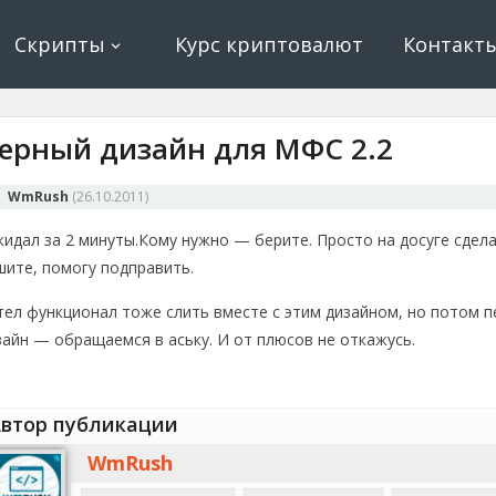
ование, криптовалюта и майнинг, экономические игры
е, криптовалюта
Скрипты
Курс криптовалют
Контакт
ерный дизайн для МФС 2.2
WmRush
(
26.10.2011
)
кидал за 2 минуты.
Кому нужно — берите. Просто на досуге сдела
шите, помогу подправить.
тел функционал тоже слить вместе с этим дизайном, но потом п
зайн — обращаемся в аську. И от плюсов не откажусь.
втор публикации
WmRush