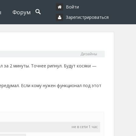
Войти
ы
Форум
Зарегистрироваться
Дизайны
л за 2 минуты. Точнее рипнул. Будут косяки —
ередумал. Если кому нужен функционал под этот
не в сети 1 час