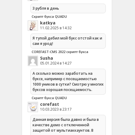
3 рубля в день
Скрипт букса QUADU
katkya
11.02.2025 в 14:32
Я тупой дебил мой букс отстой как и
сам я урод!
COREFAST-CMS 2022 скрипт букса
Susha
05.01.2024 в 14:27
А сколько можно заработать на
буксе, например с посещаемостью
1000 уников в сутки? Смотрю у многих
буксов хорошая посещаемость.
Скрипт букса QUADU
corefast
10.03.2023 в 23:17
Данная версия была давно и была в
качестве демо с отключенной
защитой от мультиаккаунтов. В