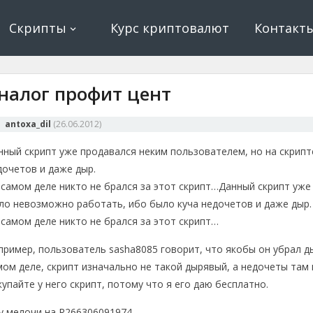
ование, криптовалюта и майнинг, экономические игры
е, криптовалюта
Скрипты
Курс криптовалют
Контакт
налог профит цент
antoxa_dil
(
26.06.2012
)
нный скрипт уже продавался неким пользователем, но на скрип
дочетов и даже дыр.
 самом деле никто не брался за этот скрипт…
Данный скрипт уже
ло невозможно работать, ибо было куча недочетов и даже дыр.
 самом деле никто не брался за этот скрипт…
пример, пользователь sasha8085 говорит, что якобы он убрал ды
мом деле, скрипт изначально не такой дырявый, а недочеты там
купайте у него скрипт, потому что я его даю бесплатно.
у мелочи на R266306091974.