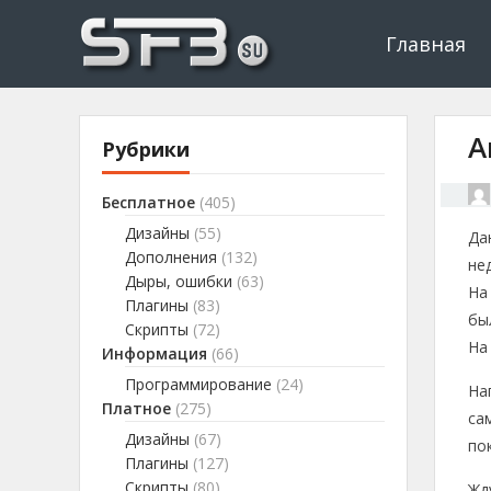
Скачать буксы, скрипты, дополнения и плагины, программир
Буксы, программировани
Главная
А
Рубрики
Бесплатное
(405)
Дизайны
(55)
Да
Дополнения
(132)
не
Дыры, ошибки
(63)
На
Плагины
(83)
бы
Скрипты
(72)
На
Информация
(66)
Программирование
(24)
На
Платное
(275)
са
Дизайны
(67)
по
Плагины
(127)
Скрипты
(80)
Жд