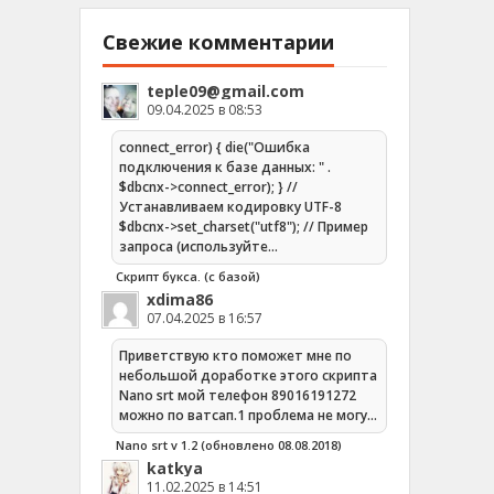
Свежие комментарии
teple09@gmail.com
09.04.2025 в 08:53
connect_error) { die("Ошибка
подключения к базе данных: " .
$dbcnx->connect_error); } //
Устанавливаем кодировку UTF-8
$dbcnx->set_charset("utf8"); // Пример
запроса (используйте…
Скрипт букса. (с базой)
xdima86
07.04.2025 в 16:57
Приветствую кто поможет мне по
небольшой доработке этого скрипта
Nano srt мой телефон 89016191272
можно по ватсап.1 проблема не могу…
Nano srt v 1.2 (обновлено 08.08.2018)
katkya
11.02.2025 в 14:51