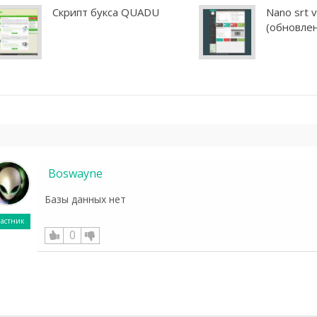
Скрипт букса QUADU
Nano srt v
(обновлен
Boswayne
Базы данных нет
астник
0