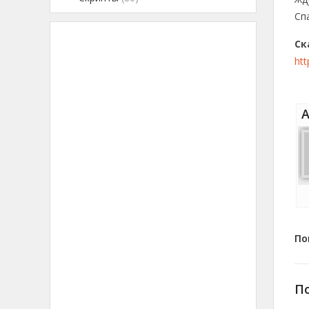
Сп
Ск
htt
А
По
П