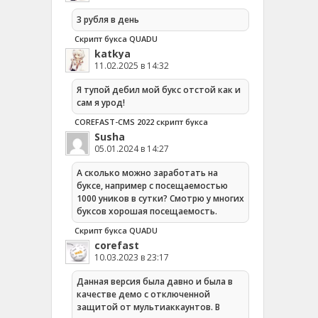
3 рубля в день
Скрипт букса QUADU
katkya
11.02.2025 в 14:32
Я тупой дебил мой букс отстой как и
сам я урод!
COREFAST-CMS 2022 скрипт букса
Susha
05.01.2024 в 14:27
А сколько можно заработать на
буксе, например с посещаемостью
1000 уников в сутки? Смотрю у многих
буксов хорошая посещаемость.
Скрипт букса QUADU
corefast
10.03.2023 в 23:17
Данная версия была давно и была в
качестве демо с отключенной
защитой от мультиаккаунтов. В